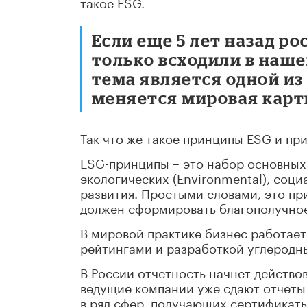
такое ESG.
Если еще 5 лет назад р
только всходили в наше
тема является одной из
меняется мировая карт
Так что же такое принципы ESG и при
ESG-принципы – это набор основных
экологических (Environmental), соци
развития. Простыми словами, это пр
должен сформировать благополучное 
В мировой практике бизнес работает
рейтингами и разработкой углеродны
В России отчетность начнет действов
ведущие компании уже сдают отчеты 
в ряд сфер, получающих сертификат