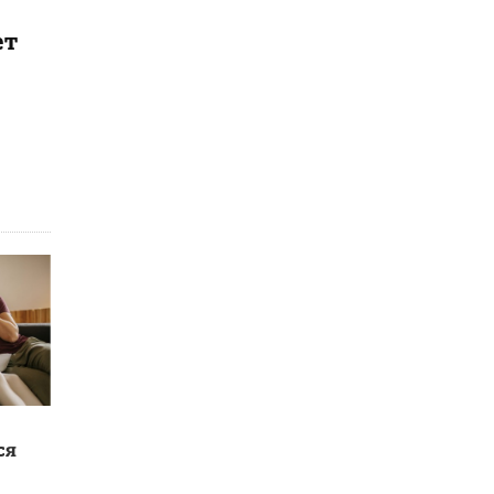
ет
ся