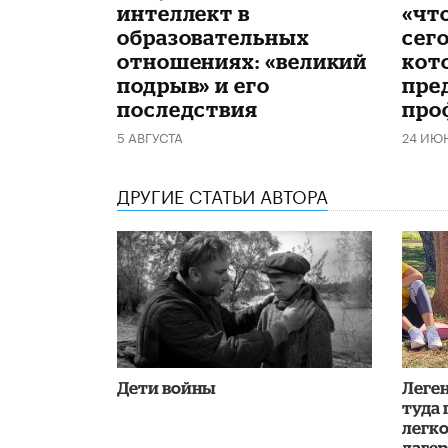
интеллект в
«чт
образовательных
сего
отношениях: «великий
кот
подрыв» и его
пре
последствия
про
5 АВГУСТА
24 ИЮ
ДРУГИЕ СТАТЬИ АВТОРА
Дети войны
Леген
туда 
легк
лаге