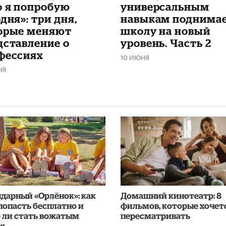
о я попробую
универсальным
дня»: три дня,
навыкам поднима
орые меняют
школу на новый
дставление о
уровень. Часть 2
фессиях
10 ИЮНЯ
НЯ
дарный «Орлёнок»: как
Домашний кинотеатр: 8
попасть бесплатно и
фильмов, которые хочет
о ли стать вожатым
пересматривать
ря