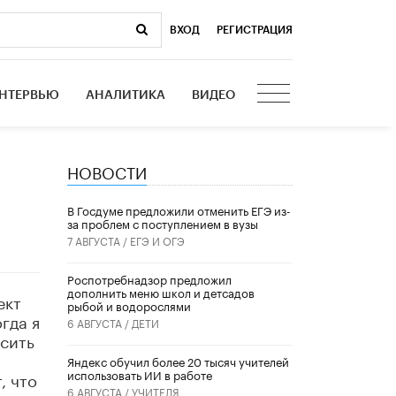
ВХОД
|
РЕГИСТРАЦИЯ
НТЕРВЬЮ
АНАЛИТИКА
ВИДЕО
НОВОСТИ
В Госдуме предложили отменить ЕГЭ из-
за проблем с поступлением в вузы
7 АВГУСТА /
ЕГЭ И ОГЭ
Роспотребнадзор предложил
дополнить меню школ и детсадов
ект
рыбой и водорослями
гда я
6 АВГУСТА /
ДЕТИ
сить
​Яндекс обучил более 20 тысяч учителей
использовать ИИ в работе
, что
6 АВГУСТА /
УЧИТЕЛЯ