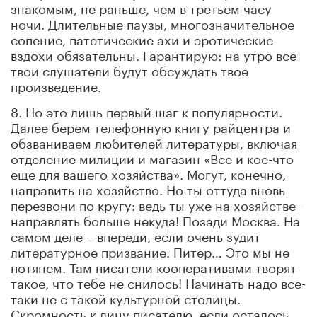
знакомым, не раньше, чем в третьем часу
ночи. Длительные паузы, многозначительное
сопение, патетические ахи и эротические
вздохи обязательны. Гарантирую: на утро все
твои слушатели будут обсуждать твое
произведение.
8. Но это лишь первый шаг к популярности.
Далее берем телефонную книгу райцентра и
обзваниваем любителей литературы, включая
отделение милиции и магазин «Все и кое-что
еще для вашего хозяйства». Могут, конечно,
направить на хозяйство. Но ты оттуда вновь
перезвони по кругу: ведь ты уже на хозяйстве –
направлять больше некуда! Позади Москва. На
самом деле – впереди, если очень зудит
литературное призвание. Питер… Это мы не
потянем. Там писатели кооперативами творят
такое, что тебе не снилось! Начинать надо все-
таки не с такой культурной столицы.
Скромность к лицу писателю, если осталось