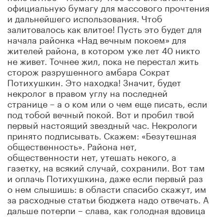
официальную бумагу для массового прочтения
и дальнейшего использования. Чтоб
залитовалось как влитое! Пусть это будет для
начала районка «Над вечным покоем» для
жителей района, в котором уже лет 40 никто
не живет. Точнее жил, пока не перестал жить
сторож разрушенного амбара Сократ
Потихушкин. Это находка! Значит, будет
некролог в правом углу на последней
странице – а о ком или о чем еще писать, если
под тобой вечный покой. Вот и пробил твой
первый настоящий звездный час. Некрологи
принято подписывать. Скажем: «Безутешная
общественность». Района нет,
общественности нет, утешать некого, а
газетку, на всякий случай, сохранили. Вот там
и оплачь Потихушкина, даже если первый раз
о нем слышишь: в области спасибо скажут, им
за расходные статьи бюджета надо отвечать. А
дальше потерпи – слава, как голодная вдовица