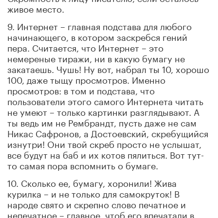
живое место.
9. Интернет – главная подстава для любого
начинающего, в котором заскребся гений
пера. Считается, что Интернет – это
немереные тиражи, ни в какую бумагу не
закатаешь. Чушь! Ну вот, набрал ты 10, хорошо
100, даже тыщу просмотров. Именно
просмотров: в том и подстава, что
пользователи этого самого Интернета читать
не умеют – только картинки разглядывают. А
ты ведь им не Рембрандт, пусть даже не сам
Никас Сафронов, а Достоевский, скребущийся
изнутри! Они твой скреб просто не услышат,
все будут на баб и их котов пялиться. Вот тут-
то самая пора вспомнить о бумаге.
10. Сколько ее, бумагу, хоронили! Жива
курилка – и не только для самокруток! В
народе свято и скрепно слово печатное и
непечатное – главное, чтоб его впечатали в