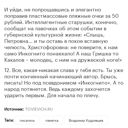
И уйди, не попрощавшись и элегантно
поправив пластмассовые пляжные очки за 50
рублей. Интеллигентные старушки, конечно,
сообщат на лавочках об этом событии в
губернской культурной жизни: «Слышь,
Петровна… и ты оставь в покое вставную
челюсть, Христофоровна: не поверите, к нам
само Инкогнито понаехало! А наш Гришка-то
Какалов – молодец, с ним на дружеской ноге!»
12. Все, какая-никакая слава у тебя есть. Ты уже
почти конченный начинающий автор. Брысь,
писать! Но под псевдонимом «Инкогнито». А то
народ потянется. Ведь каждому захочется
ударить первым. Для начала по плечу.
Источник:
TOVIEVICH.RU
Теги:
писатель
памятка
Владимир Кудрявцев