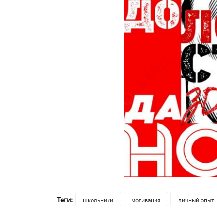
Теги:
школьники
мотивация
личный опыт