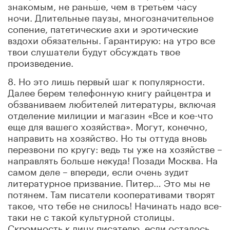
знакомым, не раньше, чем в третьем часу
ночи. Длительные паузы, многозначительное
сопение, патетические ахи и эротические
вздохи обязательны. Гарантирую: на утро все
твои слушатели будут обсуждать твое
произведение.
8. Но это лишь первый шаг к популярности.
Далее берем телефонную книгу райцентра и
обзваниваем любителей литературы, включая
отделение милиции и магазин «Все и кое-что
еще для вашего хозяйства». Могут, конечно,
направить на хозяйство. Но ты оттуда вновь
перезвони по кругу: ведь ты уже на хозяйстве –
направлять больше некуда! Позади Москва. На
самом деле – впереди, если очень зудит
литературное призвание. Питер… Это мы не
потянем. Там писатели кооперативами творят
такое, что тебе не снилось! Начинать надо все-
таки не с такой культурной столицы.
Скромность к лицу писателю, если осталось