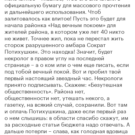
официальную бумагу для массового прочтения
и дальнейшего использования. Чтоб
залитовалось как влитое! Пусть это будет для
начала районка «Над вечным покоем» для
жителей района, в котором уже лет 40 никто
не живет. Точнее жил, пока не перестал жить
сторож разрушенного амбара Сократ
Потихушкин. Это находка! Значит, будет
некролог в правом углу на последней
странице – а о ком или о чем еще писать, если
под тобой вечный покой. Вот и пробил твой
первый настоящий звездный час. Некрологи
принято подписывать. Скажем: «Безутешная
общественность». Района нет,
общественности нет, утешать некого, а
газетку, на всякий случай, сохранили. Вот там
и оплачь Потихушкина, даже если первый раз
о нем слышишь: в области спасибо скажут, им
за расходные статьи бюджета надо отвечать. А
дальше потерпи – слава, как голодная вдовица