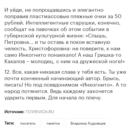
И уйди, не попрощавшись и элегантно
поправив пластмассовые пляжные очки за 50
рублей. Интеллигентные старушки, конечно,
сообщат на лавочках об этом событии в
губернской культурной жизни: «Слышь,
Петровна… и ты оставь в покое вставную
челюсть, Христофоровна: не поверите, к нам
само Инкогнито понаехало! А наш Гришка-то
Какалов – молодец, с ним на дружеской ноге!»
12. Все, какая-никакая слава у тебя есть. Ты уже
почти конченный начинающий автор. Брысь,
писать! Но под псевдонимом «Инкогнито». А то
народ потянется. Ведь каждому захочется
ударить первым. Для начала по плечу.
Источник:
TOVIEVICH.RU
Теги:
писатель
памятка
Владимир Кудрявцев