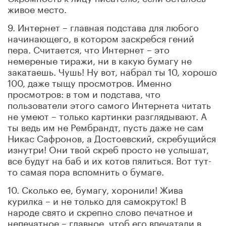
живое место.
9. Интернет – главная подстава для любого
начинающего, в котором заскребся гений
пера. Считается, что Интернет – это
немереные тиражи, ни в какую бумагу не
закатаешь. Чушь! Ну вот, набрал ты 10, хорошо
100, даже тыщу просмотров. Именно
просмотров: в том и подстава, что
пользователи этого самого Интернета читать
не умеют – только картинки разглядывают. А
ты ведь им не Рембрандт, пусть даже не сам
Никас Сафронов, а Достоевский, скребущийся
изнутри! Они твой скреб просто не услышат,
все будут на баб и их котов пялиться. Вот тут-
то самая пора вспомнить о бумаге.
10. Сколько ее, бумагу, хоронили! Жива
курилка – и не только для самокруток! В
народе свято и скрепно слово печатное и
непечатное – главное, чтоб его впечатали в