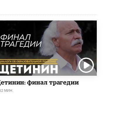
5 ИЮНЯ /
ЧТО ПРОИСХОДИТ?
«Евгений Онегин» станет обязательным
для повторения в 10–11-х классах
4 ИЮНЯ /
КАЧЕСТВО ОБРАЗОВАНИЯ
В Общественной палате предложили
шить школьную форму с учетом
национальных традиций регионов
4 ИЮНЯ /
ШКОЛЬНИКИ
В Госдуме предложили ввести онлайн-
формат для апелляций ЕГЭ
3 ИЮНЯ /
ЕГЭ И ОГЭ
етинин: финал трагедии
​Яндекс выпустил бесплатный курс по
62 МИН.
защите от ИИ-мошенничества
2 ИЮНЯ /
BIG DATA
В России начнут применять новые
подходы к разрешению конфликтов в
школах
2 ИЮНЯ /
ПОДРОСТКИ