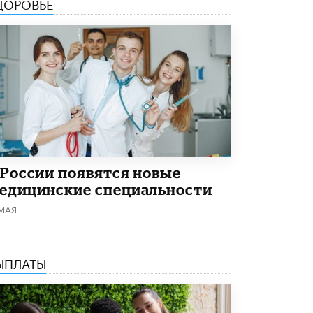
ДОРОВЬЕ
Академик РАН предупредил, что
ChatGPT отучит школьников думать
1 ИЮНЯ /
ШКОЛЬНИКИ
 России появятся новые
едицинские специальности
 МАЯ
ЫПЛАТЫ