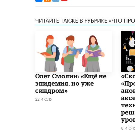
ЧИТАЙТЕ ТАКЖЕ В РУБРИКЕ «ЧТО ПР
​Олег Смолин: «Ещё не
«Ск
эпидемия, но уже
«Пр
синдром»
ано
акс
22 ИЮЛЯ
тех
реш
уро
8 ИЮН