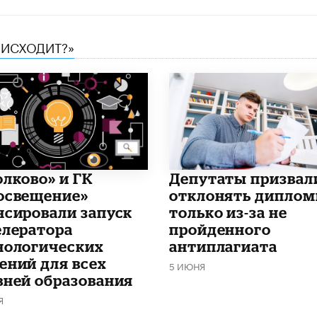
ОИСХОДИТ?»
олково» и ГК
Депутаты призвал
освещение»
отклонять дипло
нсировали запуск
только из-за не
елератора
пройденного
нологических
антиплагиата
ений для всех
5 ИЮНЯ
вней образования
Я