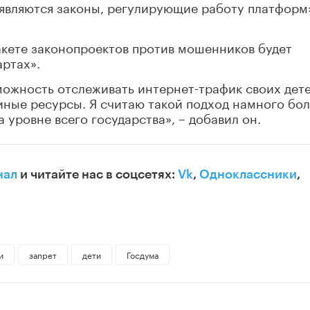
являются законы, регулирующие работу платформ»
акете законопроектов против мошенников будет
артах».
можность отслеживать интернет-трафик своих дет
иные ресурсы. Я считаю такой подход намного бо
 уровне всего государства», – добавил он.
нал
и читайте нас в соцсетях:
Vk
,
Одноклассники
,
и
запрет
дети
Госдума