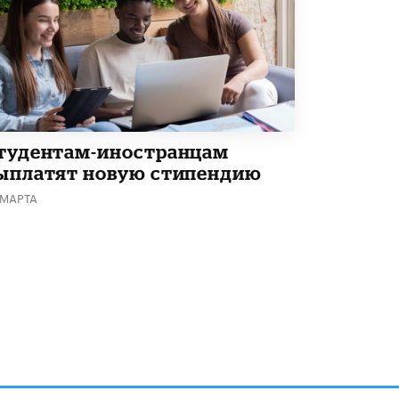
тудентам-иностранцам
ыплатят новую стипендию
 МАРТА