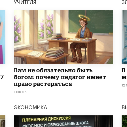
УЧИТЕЛЯ
З
​Вам не обязательно быть
В
27
богом: почему педагог имеет
м
право растеряться
12
1 ИЮНЯ
ЭКОНОМИКА
В