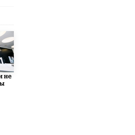
Рособрнадзор ответил на жалобы
школьников на ошибки в ЕГЭ по
русскому
8 ИЮНЯ /
ЕГЭ И ОГЭ
Школа «СКОЛКА» и Госкорпорация
«Росатом» подписали соглашение о
сотрудничестве
8 ИЮНЯ /
ОБРАЗОВАТЕЛЬНАЯ ПОЛИТИКА
Депутаты призвали не отклонять
дипломы только из-за не пройденного
антиплагиата
и не
5 ИЮНЯ /
ЧТО ПРОИСХОДИТ?
мы
Минпросвещения просят добавить в
школьные учебники примеры женщин-
инженеров
5 ИЮНЯ /
УЧЕБНИКИ
Уличенный в списывании школьник
вернул себе призовое место на
олимпиаде через суд