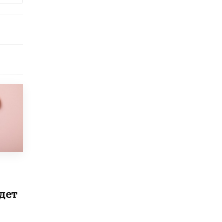
5 ИЮНЯ /
ЧТО ПРОИСХОДИТ?
«Евгений Онегин» станет обязательным
для повторения в 10–11-х классах
4 ИЮНЯ /
КАЧЕСТВО ОБРАЗОВАНИЯ
В Общественной палате предложили
шить школьную форму с учетом
национальных традиций регионов
4 ИЮНЯ /
ШКОЛЬНИКИ
В Госдуме предложили ввести онлайн-
формат для апелляций ЕГЭ
3 ИЮНЯ /
ЕГЭ И ОГЭ
​Яндекс выпустил бесплатный курс по
защите от ИИ-мошенничества
2 ИЮНЯ /
BIG DATA
В России начнут применять новые
дет
подходы к разрешению конфликтов в
школах
2 ИЮНЯ /
ПОДРОСТКИ