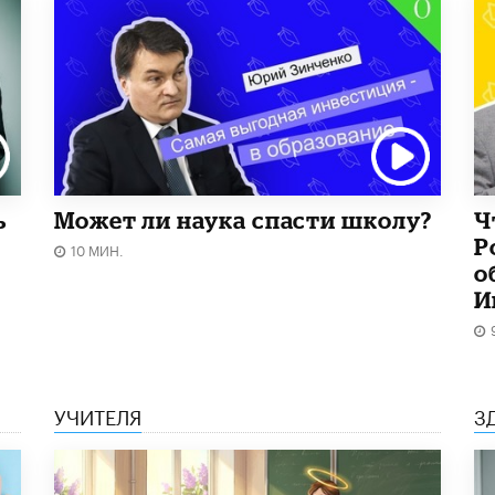
ь
Может ли наука спасти школу?
Ч
Р
10 МИН.
о
И
УЧИТЕЛЯ
З