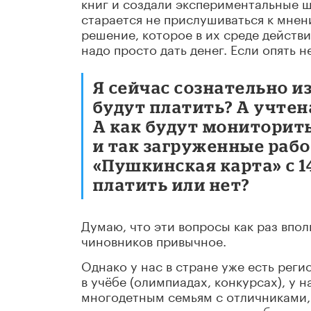
книг и создали экспериментальные ш
старается не прислушиваться к мнен
решение, которое в их среде действи
надо просто дать денег. Если опять 
Я сейчас сознательно и
будут платить? А учте
А как будут мониторит
и так загруженные раб
«Пушкинская карта» с 14
платить или нет?
Думаю, что эти вопросы как раз впол
чиновников привычное.
Однако у нас в стране уже есть рег
в учёбе (олимпиадах, конкурсах), у
многодетным семьям с отличниками,
целенаправленно и весьма избирател