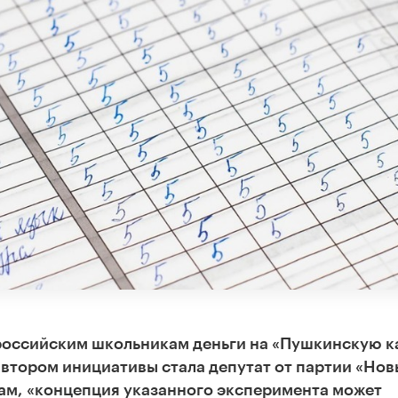
российским школьникам деньги на «Пушкинскую к
втором инициативы стала депутат от партии «Нов
ам,
«концепция указанного эксперимента может