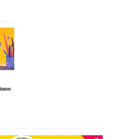
Академик РАН предупредил, что
ChatGPT отучит школьников думать
1 ИЮНЯ /
ШКОЛЬНИКИ
ейное