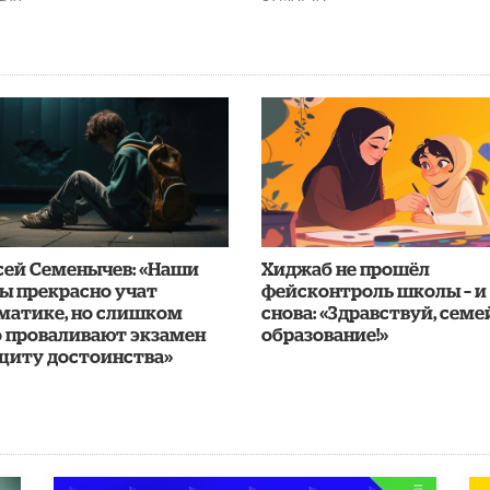
сей Семенычев: «Наши
Хиджаб не прошёл
ы прекрасно учат
фейсконтроль школы – и
матике, но слишком
снова: «Здравствуй, сем
о проваливают экзамен
образование!»
ащиту достоинства»