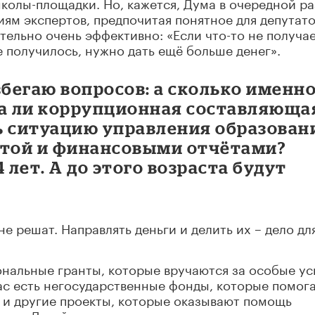
колы-площадки. Но, кажется, Дума в очередной ра
иям экспертов, предпочитая понятное для депутат
тельно очень эффективно: «Если что-то не получае
не получилось, нужно дать ещё больше денег».
збегаю вопросов: а сколько именн
на ли коррупционная составляюща
ь ситуацию управления образован
отой и финансовыми отчётами?
 лет. А до этого возраста будут
не решат. Направлять деньги и делить их – дело дл
иональные гранты, которые вручаются за особые ус
 нас есть негосударственные фонды, которые помог
 и другие проекты, которые оказывают помощь
ьно. Детей из этих проектов не надо мотивироват