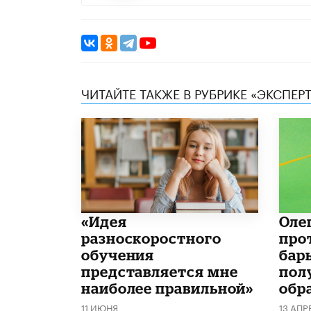
ЧИТАЙТЕ ТАКЖЕ В РУБРИКЕ «ЭКСПЕР
«Идея
Оле
разноскоростного
про
обучения
бар
представляется мне
пол
наиболее правильной»
обр
11 ИЮНЯ
13 АПР