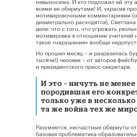
невыносима. И кто подложил ей эту 
всеми ее обериутами! И, украсив п
мотивировочными комментариями (о
диаметрально расходятся), Светлана
деле: что с того, что угрожать уволь
мотивировка в отношении учителей н
такое «нарушение» вообще недопусти
Но прошел месяц – и разразилась бур
тысячи!) человек – от авторов фейс
и президентского пресс-секретаря.
И это – ничуть не мене
породившая его конкрет
только уже в несколько
та же война тех же миро
Разумеется, несчастные обериуты от
базовая проблематика образовательн