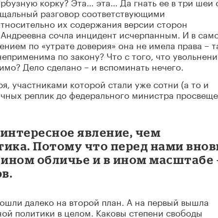
арбузную корку? Эта… эта… Да гнать ее в три шеи 
рощальный разговор соответствующими
тносительно их содержания версии сторон
 Андреевна сочла инцидент исчерпанным. И в сам
нением по «утрате доверия» она не имела права – т
еприменима по закону? Что с того, что увольнени
мо? Дело сделано – и вспоминать нечего.
я, участниками которой стали уже сотни (а то и
бучных реплик до федерального министра просвещ
е интересное явление, чем
ика. Потому что перед нами вновь
 ином обличье и в ином масштабе 
в.
ошли далеко на второй план. А на первый вышла
ой политики в целом. Каковы степени свободы