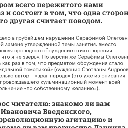
ром всего пережитого нами
з и состоит в том, что одна сторо
что другая считает поводом.
 дело в грубейшем нарушении Серафимой Олегов
й замене утвержденной темы занятия: вместо
осквы проведено обсуждение стихотворения
 что я не зверь». По версии же Серафимы Олеговн
 как раз в том, что предметом обсуждения стало
идальной тематикой» (суждение Светланы Андреев
олько автор – «враг народа» (это уже из описания
опровождавшего кульминационный момент всей
вольнение «по собственному желанию»).
прос читателю: знакомо ли вам
 Ивановича Введенского,
трреволюционную агитацию» и
акомо ли вам творчество Даниила