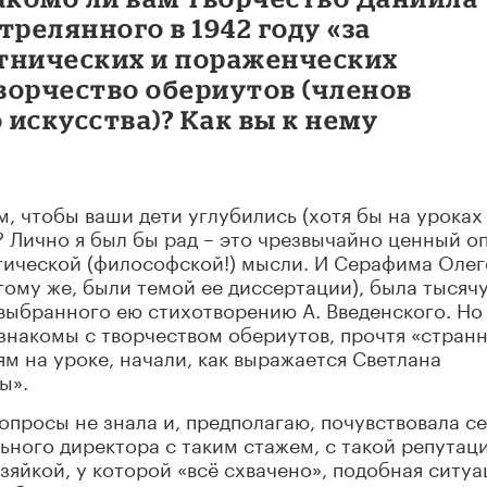
трелянного в 1942 году «за
тнических и пораженческих
ворчество обериутов (членов
искусства)? Как вы к нему
м, чтобы ваши дети углубились (хотя бы на уроках
? Лично я был бы рад – это чрезвычайно ценный о
ической (философской!) мысли. И Серафима Олег
тому же, были темой ее диссертации), была тысячу
 выбранного ею стихотворению А. Введенского. Но
 знакомы с творчеством обериутов, прочтя «стран
ям на уроке, начали, как выражается Светлана
ы».
опросы не знала и, предполагаю, почувствовала с
ьного директора с таким стажем, с такой репутаци
зяйкой, у которой «всё схвачено», подобная ситуа