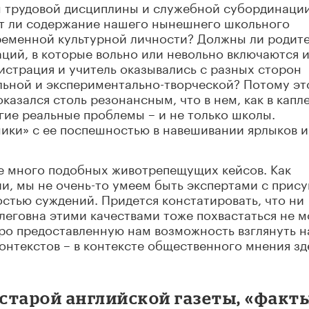
ы трудовой дисциплины и служебной субординаци
ет ли содержание нашего нынешнего школьного
ременной культурной личности? Должны ли родит
аций, в которые вольно или невольно включаются 
нистрация и учитель оказывались с разных сторон
ьной и экспериментально-творческой? Потому эт
казался столь резонансным, что в нем, как в капл
гие реальные проблемы – и не только школы.
ики» с ее поспешностью в навешивании ярлыков и
ще много подобных животрепещущих кейсов. Как
и, мы не очень-то умеем быть экспертами с прис
стью суждений. Придется констатировать, что ни
еговна этими качествами тоже похвастаться не м
ро предоставленную нам возможность взглянуть н
нтекстов – в контексте общественного мнения зд
 старой английской газеты, «факт