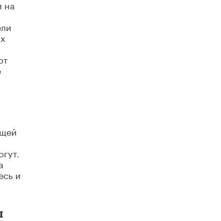
и на
Академик РАН предупредил, что
ChatGPT отучит школьников думать
ели
1 ИЮНЯ /
ШКОЛЬНИКИ
их
от
е
ущей
огут.
а
есь и
ы