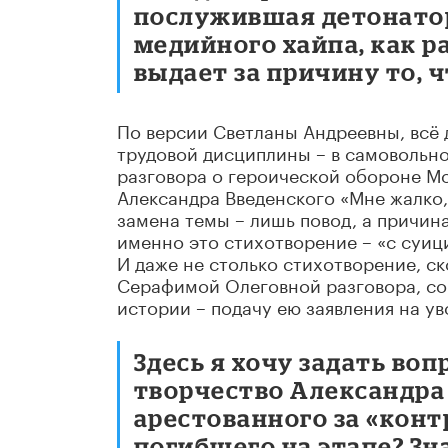
послужившая детонато
медийного хайпа, как ра
выдает за причину то, 
По версии Светланы Андреевны, всё
трудовой дисциплины – в самовольно
разговора о героической обороне М
Александра Введенского «Мне жалко,
замена темы – лишь повод, а причина
именно это стихотворение – «с суиц
И даже не столько стихотворение, ск
Серафимой Олеговной разговора, с
истории – подачу ею заявления на у
Здесь я хочу задать во
творчество Александра
арестованного за «кон
погибшего на этапе? Зн