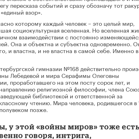
егу пересказа событий и сразу обозначу тот ракур
 «единый взор».
ласно которому каждый человек – это целый мир,
шая социокультурная вселенная. Но вселенная жи
ничном взаимодействии с постоянно изменяющейс
ней. Она и объектна и субъектна одновременно. О
о, и властна, и не властна в самой себе. Именно в
петербургской гимназии №168 действительно прои
евны Лебедевой и мира Серафимы Олеговны
и, проработавшего на этом посту сорок лет, и
 направлению религиозной философии, члена Сою
 заведующей библиотекой и ответственной за
классному чтению. Мира человека, родившегося в 
 полувеком позже.
ы, у этой «войны миров» тоже есть
венно говоря, интрига,