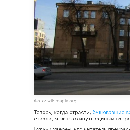
Фото: wikimapia.org
Теперь, когда страсти,
бушевавшие вс
стихли, можно окинуть единым взоро
Будучи уверен, что читатель прекра