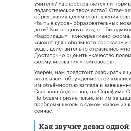
учителя? Распространяется ли норм
педагогическое творчество? Отвеча
образования целям становления сов
«быть в курсе» образовательных нов
дети? Как не допустить, чтобы адми
«баррикады»– консервативно-формал
«сюжет для небольшого рассказа» и о
воды, действительно отразились мно
Достаточно оценить «качество полем
формулирования «приговоров».
Уверен, нам предстоит разбирать е
показывает обсуждение этой коллизи
им объёмностью взгляда и взвешенно
Светлана Андреевна, ни Серафима Ол
Но будем признательными им за щед
проблемы школы в самом живом из ко
сейчас.
Как звучит девиз одной