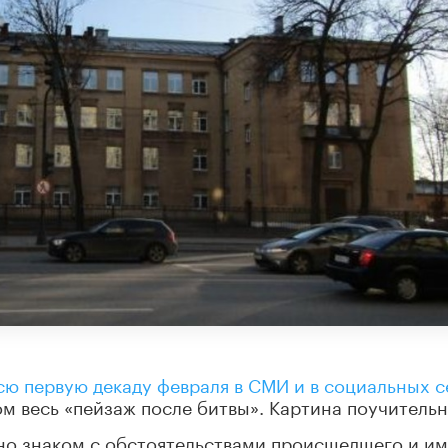
ю первую декаду февраля в СМИ и в социальных с
м весь «пейзаж после битвы». Картина поучительн
сно знаком с обстоятельствами происшедшего и и