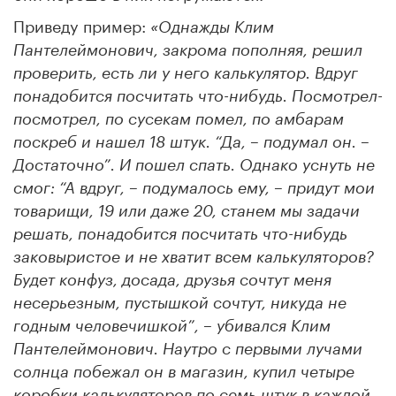
Приведу пример:
«Однажды Клим
Пантелеймонович, закрома пополняя, решил
проверить, есть ли у него калькулятор. Вдруг
понадобится посчитать что-нибудь. Посмотрел-
посмотрел, по сусекам помел, по амбарам
поскреб и нашел 18 штук. “Да, – подумал он. –
Достаточно”. И пошел спать. Однако уснуть не
смог: “А вдруг, – подумалось ему, – придут мои
товарищи, 19 или даже 20, станем мы задачи
решать, понадобится посчитать что-нибудь
заковыристое и не хватит всем калькуляторов?
Будет конфуз, досада, друзья сочтут меня
несерьезным, пустышкой сочтут, никуда не
годным человечишкой”, – убивался Клим
Пантелеймонович. Наутро с первыми лучами
солнца побежал он в магазин, купил четыре
коробки калькуляторов по семь штук в каждой.