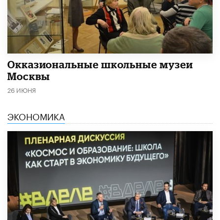
​Окказиональные школьные музеи
Москвы
26 ИЮНЯ
ЭКОНОМИКА