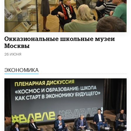
​Окказиональные школьные музеи
Москвы
26 ИЮНЯ
ЭКОНОМИКА