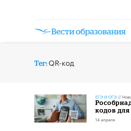
QR-код
Тег:
ЕГЭ И ОГЭ
//
Нов
Рособрнад
кодов для
14 апреля