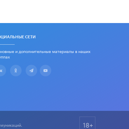
школьные учебники примеры
женщин-инженеров
5 ИЮНЯ /
УЧЕБНИКИ
Уличенный в списывании школьник
вернул себе призовое место на
олимпиаде через суд
ОЦИАЛЬНЫЕ СЕТИ
5 ИЮНЯ /
ЧТО ПРОИСХОДИТ?
новные и дополнительные материалы в наших
«Евгений Онегин» станет
уппах
обязательным для повторения в 10–
11-х классах
4 ИЮНЯ /
КАЧЕСТВО ОБРАЗОВАНИЯ
В Общественной палате предложили
шить школьную форму с учетом
национальных традиций регионов
4 ИЮНЯ /
ШКОЛЬНИКИ
В Госдуме предложили ввести
онлайн-формат для апелляций ЕГЭ
3 ИЮНЯ /
ЕГЭ И ОГЭ
18+
ммуникаций.
​Яндекс выпустил бесплатный курс