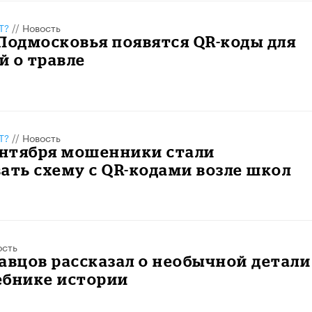
Т?
//
Новость
Подмосковья появятся QR-коды для
й о травле
Т?
//
Новость
ентября мошенники стали
ать схему с QR-кодами возле школ
ость
авцов рассказал о необычной детали
ебнике истории