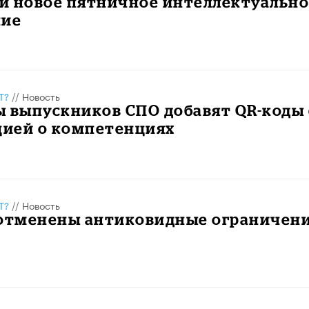
и новое пятничное интеллектуально
ние
Т?
//
Новость
 выпускников СПО добавят QR-коды 
ией о компетенциях
Т?
//
Новость
 отменены антиковидные ограничен