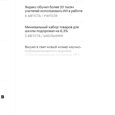
​Яндекс обучил более 20 тысяч
учителей использовать ИИ в работе
6 АВГУСТА /
УЧИТЕЛЯ
Минимальный набор товаров для
школы подорожал на 6,3%
5 АВГУСТА /
ШКОЛЬНИКИ
Вышел в свет новый номер научно-
публицистического журнала
«Образовательная политика» № 2
(2026)
3 ИЮЛЯ /
АНОНС
Школьники и студенты Москвы
почтили память героев Великой
Отечественной войны
22 ИЮНЯ /
ГОРОДСКОЕ ОБРАЗОВАНИЕ
 в
«Егор, давай во двор!»
22 ИЮНЯ /
АНОНС
Из закона о регулировании ИИ