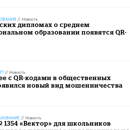
ЗОВАНИЯ
//
Новость
ских дипломах о среднем
ональном образовании появятся QR-
Т?
//
Новость
ее с QR-кодами в общественных
появился новый вид мошенничества
АЗОВАНИЕ
//
Новость
 1354 «Вектор» для школьников