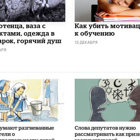
тенца, ваза с
Как убить мотива
ктами, одежда в
к обучению
арок, горячий душ
13 ДЕКАБРЯ
АРЯ
думают разгневанные
Слова депутатов нужно
тели о
рассматривать как приз