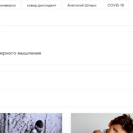
онавирус
ковид-диссидент
Анатолий Шперх
COVID-19
нерного мышления