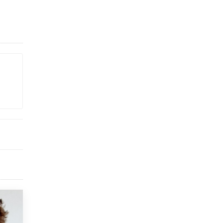
3 ИЮНЯ /
ЕГЭ И ОГЭ
​Яндекс выпустил бесплатный курс по
защите от ИИ-мошенничества
2 ИЮНЯ /
BIG DATA
В России начнут применять новые
подходы к разрешению конфликтов в
школах
2 ИЮНЯ /
ПОДРОСТКИ
Академик РАН предупредил, что
ChatGPT отучит школьников думать
1 ИЮНЯ /
ШКОЛЬНИКИ
В Минобрнауки рассказали о новых
правилах приема в аспирантуру
1 ИЮНЯ /
КАЧЕСТВО ОБРАЗОВАНИЯ
Кто будет оценивать поведение
школьников
29 МАЯ /
ШКОЛЬНИКИ