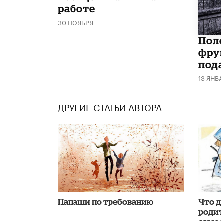
работе
30 НОЯБРЯ
Поло
фру
под
13 ЯНВ
ДРУГИЕ СТАТЬИ АВТОРА
Папаши по требованию
Что 
роди