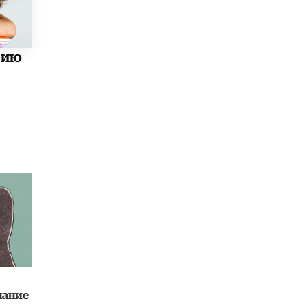
В Госдуме предложили запустить
программу «Выпускной кешбэк» для
тех, кто сдал ЕГЭ и ОГЭ
29 МАЯ /
ЕГЭ И ОГЭ
цию
нание