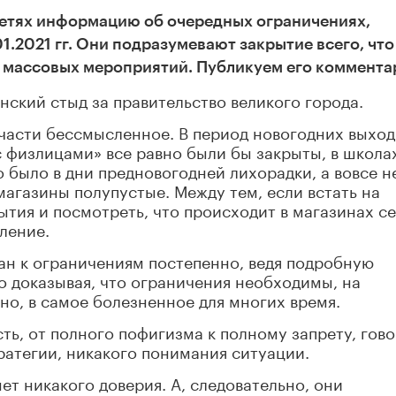
етях информацию об очередных ограничениях,
01.2021 гг. Они подразумевают закрытие всего, что
х массовых мероприятий. Публикуем его коммента
нский стыд за правительство великого города.
 части бессмысленное. В период новогодних выхо
 физлицами» все равно были бы закрыты, в школа
 было в дни предновогодней лихорадки, а вовсе н
магазины полупустые. Между тем, если встать на
тия и посмотреть, что происходит в магазинах се
пление.
жан к ограничениям постепенно, ведя подробную
 доказывая, что ограничения необходимы, на
о, в самое болезненное для многих время.
ть, от полного пофигизма к полному запрету, гово
тратегии, никакого понимания ситуации.
нет никакого доверия. А, следовательно, они