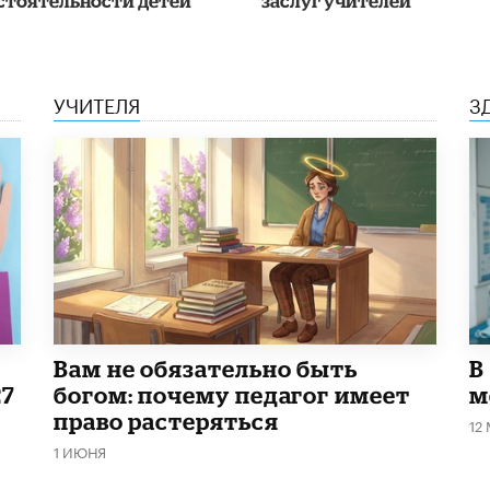
стоятельности детей
заслуг учителей
УЧИТЕЛЯ
З
​Вам не обязательно быть
В
27
богом: почему педагог имеет
м
право растеряться
12
1 ИЮНЯ