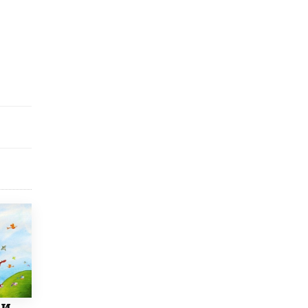
​Яндекс выпустил отчёт об устойчивом
развитии за 2025 год
17 ИЮНЯ /
АНАЛИТИКА
Московский выпускной на ВДНХ
соберет более 60 артистов
17 ИЮНЯ /
ГОРОДСКОЕ ОБРАЗОВАНИЕ
Названы лучшие российские вузы в
2026 году по версии RAEX
16 ИЮНЯ /
АНАЛИТИКА
В России предложили ввести
обязательные уроки каллиграфии в
детских садах
11 ИЮНЯ /
ВОСПИТАНИЕ
​Как будущие реставраторы – студенты
столичного колледжа, помогают
восстанавливать культурные и
исторические объекты
11 ИЮНЯ /
ГОРОДСКОЕ ОБРАЗОВАНИЕ
 и
​Почти 50 новых объектов образования