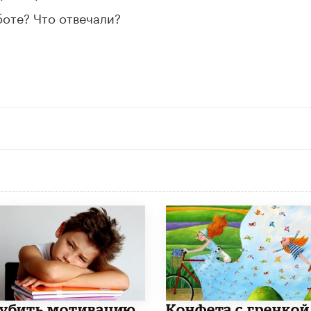
боте? Что отвечали?
 убить мотивацию
Конфета с гречкой