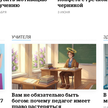
бучению
черникой
АБРЯ
3 ИЮНЯ
УЧИТЕЛЯ
З
​Вам не обязательно быть
В
27
богом: почему педагог имеет
м
право растеряться
12