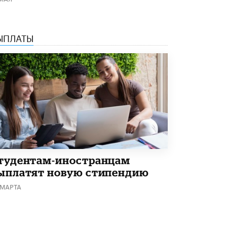
8 ИЮНЯ /
ЕГЭ И ОГЭ
Школа «СКОЛКА» и Госкорпорация
«Росатом» подписали соглашение о
ЫПЛАТЫ
сотрудничестве
8 ИЮНЯ /
ОБРАЗОВАТЕЛЬНАЯ ПОЛИТИКА
Депутаты призвали не отклонять
дипломы только из-за не пройденного
антиплагиата
5 ИЮНЯ /
ЧТО ПРОИСХОДИТ?
Минпросвещения просят добавить в
школьные учебники примеры женщин-
инженеров
5 ИЮНЯ /
УЧЕБНИКИ
тудентам-иностранцам
Уличенный в списывании школьник
ыплатят новую стипендию
вернул себе призовое место на
олимпиаде через суд
 МАРТА
5 ИЮНЯ /
ЧТО ПРОИСХОДИТ?
«Евгений Онегин» станет обязательным
для повторения в 10–11-х классах