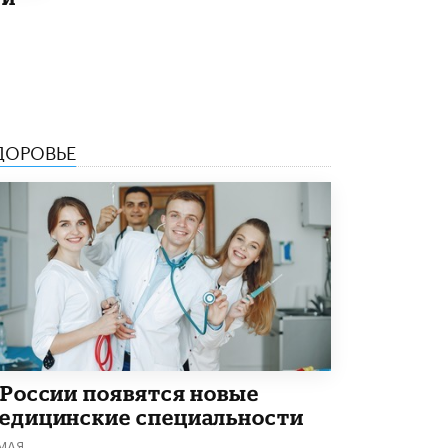
открыли в этом учебном году в Москве
10 ИЮНЯ /
ГОРОДСКОЕ ОБРАЗОВАНИЕ
Госдума приняла закон о детских SIM-
картах
10 ИЮНЯ /
ДЕТИ
ДОРОВЬЕ
Глава СПЧ предложил вернуть в школы
устные переходные экзамены
9 ИЮНЯ /
КАЧЕСТВО ОБРАЗОВАНИЯ
​Объединяя дошкольный мир
8 ИЮНЯ /
АНОНС
«Сколково» и ГК «Просвещение»
анонсировали запуск акселератора
технологических решений для всех
уровней образования
8 ИЮНЯ /
ЧТО ПРОИСХОДИТ?
 России появятся новые
Рособрнадзор ответил на жалобы
едицинские специальности
школьников на ошибки в ЕГЭ по
русскому
 МАЯ