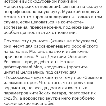
истории высокодуховной практики
монастырских отношений), сляпана на скорую
непрофессиональную руку. Мужской поцелуй
может что-то «пропагандировать» только в том
случае, если целоваться «в контексте»
воспевания, превознесения, подчеркивания
особой ценности этих отношений.
Похоже, эту ценность («знак» не обсуждаем)
они несут для рассвирепевшего российского
начальства. Милонов давно и избыточно
прочно в теме. А вот Дмитрий Олегович
Рогозин – вроде дебютант. Но как
дебютировал! Мол, «подонки» (простите,
цитата) целовались под святую для
«Роскосмоса» музыкальную тему про «Землю в
иллюминаторе». Что с того, что продукция
ведомства, не всегда достигая взлетных
параметров китайских петард, повторяет их
судьбу, а воровство внутри него приобрело
космические масштабы!