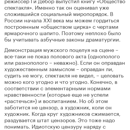
режиссер Ги Дебор выпустил книгу «Общество
спектакля». Именно так он оценивал уже
сложившийся социальный миропорядок. В
России начала XXI века мы можем гордиться
построенным «обществом цирка» с чертами
ярмарочного шапито. Поэтому неплохо было
бы учитывать азбучные законы драматургии.
Демонстрация мужского поцелуя на сцене –
все-таки не показ полового акта (однополого
или разнополого – неважно). Если он оправдан
художественным замыслом – оправдан ли,
судить не могу, спектакля не видел, – целовать
можно кого угодно и что угодно. Конечно, в
соответствии с элементарными нормами
нравственности (которые еще не успели
«растечься») и воспитанием. Но об этом
заботится не цензор, а художник, коли он
художник. Когда круг художников сжимается,
раздувается штат цензоров. Это тоже надо
понимать. Идиотскую цензуру наряду с