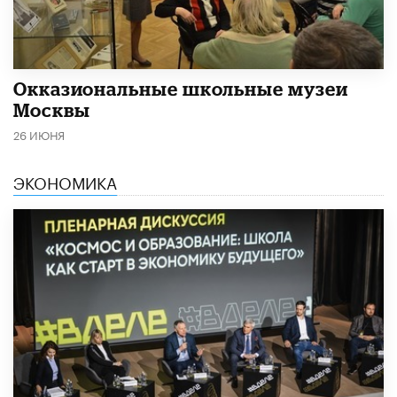
​Окказиональные школьные музеи
Москвы
26 ИЮНЯ
ЭКОНОМИКА