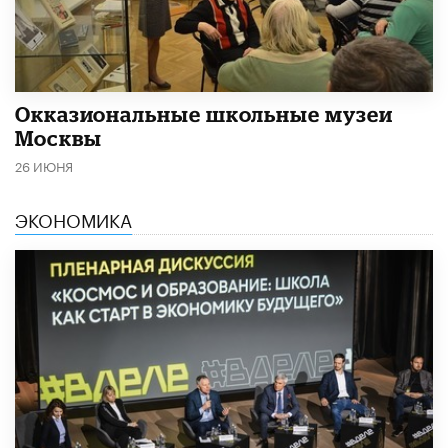
​Окказиональные школьные музеи
Москвы
26 ИЮНЯ
ЭКОНОМИКА