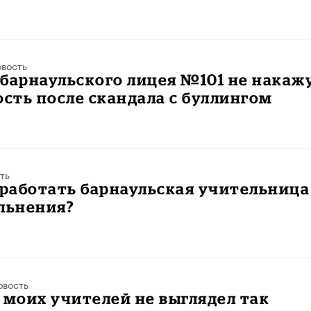
вость
барнаульского лицея №101 не накаж
ость после скандала с буллингом
ть
 работать барнаульская учительница
льнения?
овость
 моих учителей не выглядел так