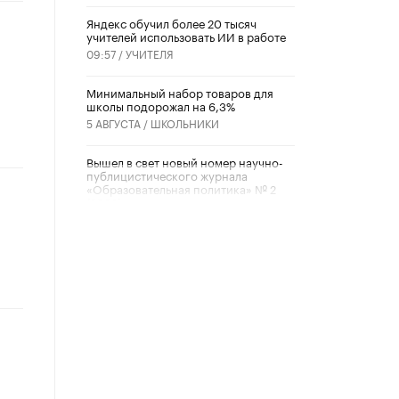
​Яндекс обучил более 20 тысяч
учителей использовать ИИ в работе
09:57 /
УЧИТЕЛЯ
Минимальный набор товаров для
школы подорожал на 6,3%
5 АВГУСТА /
ШКОЛЬНИКИ
Вышел в свет новый номер научно-
публицистического журнала
«Образовательная политика» № 2
(2026)
3 ИЮЛЯ /
АНОНС
Школьники и студенты Москвы
почтили память героев Великой
Отечественной войны
22 ИЮНЯ /
ГОРОДСКОЕ ОБРАЗОВАНИЕ
«Егор, давай во двор!»
22 ИЮНЯ /
АНОНС
Из закона о регулировании ИИ