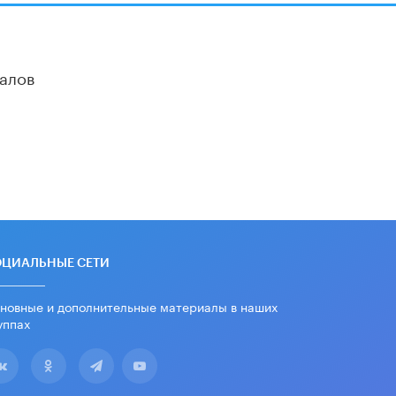
школьные учебники примеры
женщин-инженеров
5 ИЮНЯ /
УЧЕБНИКИ
алов
Уличенный в списывании школьник
вернул себе призовое место на
олимпиаде через суд
5 ИЮНЯ /
ЧТО ПРОИСХОДИТ?
«Евгений Онегин» станет
обязательным для повторения в 10–
11-х классах
4 ИЮНЯ /
КАЧЕСТВО ОБРАЗОВАНИЯ
В Общественной палате предложили
шить школьную форму с учетом
ОЦИАЛЬНЫЕ СЕТИ
национальных традиций регионов
4 ИЮНЯ /
ШКОЛЬНИКИ
новные и дополнительные материалы в наших
уппах
В Госдуме предложили ввести
онлайн-формат для апелляций ЕГЭ
3 ИЮНЯ /
ЕГЭ И ОГЭ
​Яндекс выпустил бесплатный курс