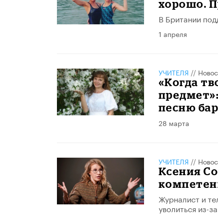
хорошо. 
В Британии под
1 апреля
УЧИТЕЛЯ
//
Новос
«Когда тв
предмет»:
песню ба
28 марта
УЧИТЕЛЯ
//
Новос
Ксения Со
компетен
Журналист и те
уволиться из-за