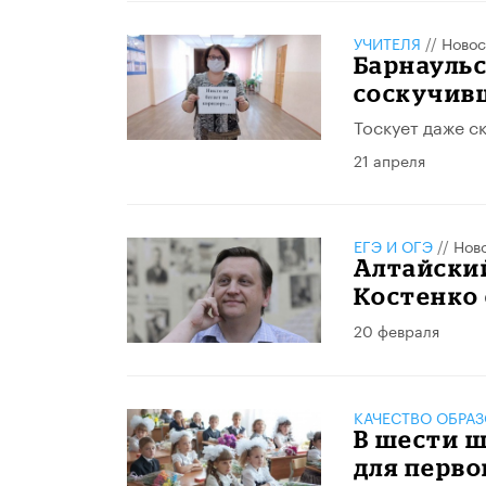
УЧИТЕЛЯ
//
Новос
Барнауль
соскучив
Тоскует даже с
21 апреля
ЕГЭ И ОГЭ
//
Нов
Алтайски
Костенко 
20 февраля
КАЧЕСТВО ОБРА
В шести ш
для перв