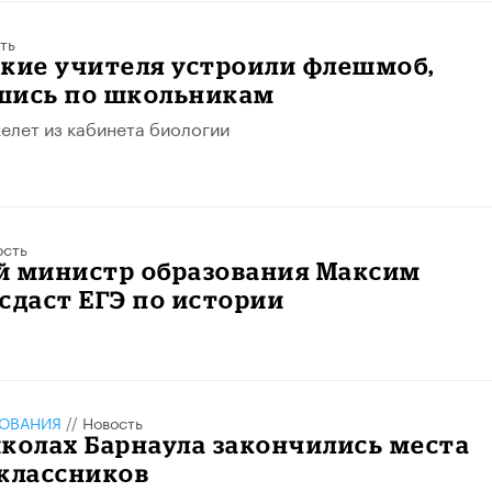
ть
ские учителя устроили флешмоб,
шись по школьникам
келет из кабинета биологии
ость
й министр образования Максим
сдаст ЕГЭ по истории
ЗОВАНИЯ
//
Новость
колах Барнаула закончились места
оклассников