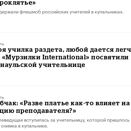
Проклятье»
держали флешмоб российских учителей в купальниках.
ть
оя училка раздета, любой дается лег
 «Мурзилки International» посвятили
рнаульской учительнице
ть
бчак: «Разве платье как-то влияет на
цию преподавателя?»
леведущая вступилась за учительницу, которой пришлось
 снимка в купальнике.