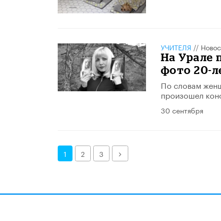
УЧИТЕЛЯ
//
Новос
На Урале 
фото 20-л
По словам женщ
произошел конф
30 сентября
Далее
1
2
3