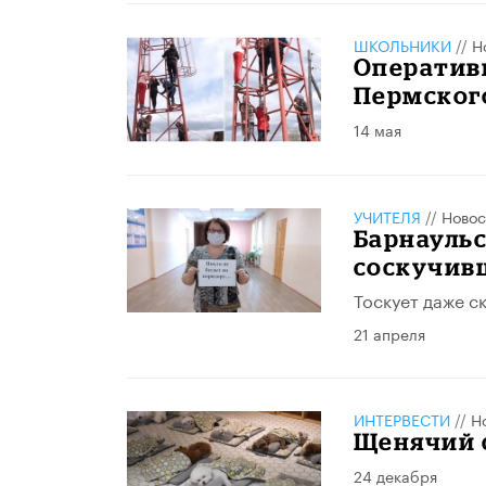
ШКОЛЬНИКИ
//
Н
Оператив
Пермского
14 мая
УЧИТЕЛЯ
//
Новос
Барнауль
соскучив
Тоскует даже с
21 апреля
ИНТЕРВЕСТИ
//
Н
Щенячий 
24 декабря