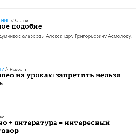
ЕНИЕ
//
Статья
ное подобие
адумчивое алаверды Александру Григорьевичу Асмолову.
Т?
//
Новость
део на уроках: запретить нельзя
ь
ка
но + литература = интересный
говор