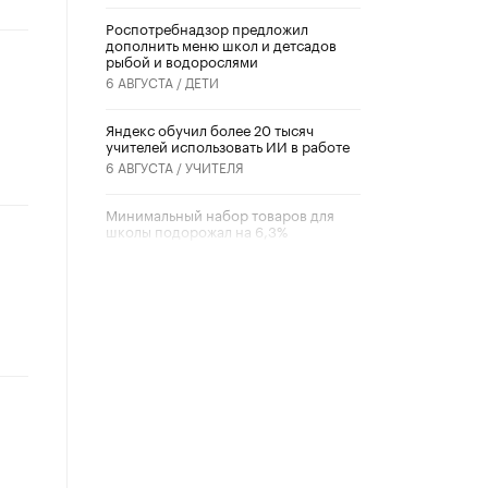
Роспотребнадзор предложил
дополнить меню школ и детсадов
рыбой и водорослями
6 АВГУСТА /
ДЕТИ
​Яндекс обучил более 20 тысяч
учителей использовать ИИ в работе
6 АВГУСТА /
УЧИТЕЛЯ
Минимальный набор товаров для
школы подорожал на 6,3%
5 АВГУСТА /
ШКОЛЬНИКИ
Вышел в свет новый номер научно-
публицистического журнала
«Образовательная политика» № 2
(2026)
3 ИЮЛЯ /
АНОНС
Школьники и студенты Москвы
почтили память героев Великой
Отечественной войны
22 ИЮНЯ /
ГОРОДСКОЕ ОБРАЗОВАНИЕ