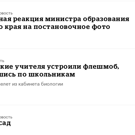
овость
ная реакция министра образования
 края на постановочное фото
ть
ские учителя устроили флешмоб,
шись по школьникам
келет из кабинета биологии
овость
сад