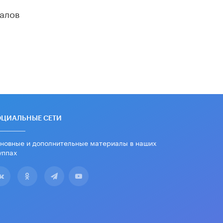
дипломы только из-за не
алов
пройденного антиплагиата
5 ИЮНЯ /
ЧТО ПРОИСХОДИТ?
Минпросвещения просят добавить в
школьные учебники примеры
женщин-инженеров
5 ИЮНЯ /
УЧЕБНИКИ
Уличенный в списывании школьник
вернул себе призовое место на
олимпиаде через суд
5 ИЮНЯ /
ЧТО ПРОИСХОДИТ?
ОЦИАЛЬНЫЕ СЕТИ
«Евгений Онегин» станет
новные и дополнительные материалы в наших
обязательным для повторения в 10–
уппах
11-х классах
4 ИЮНЯ /
КАЧЕСТВО ОБРАЗОВАНИЯ
В Общественной палате предложили
шить школьную форму с учетом
национальных традиций регионов
4 ИЮНЯ /
ШКОЛЬНИКИ