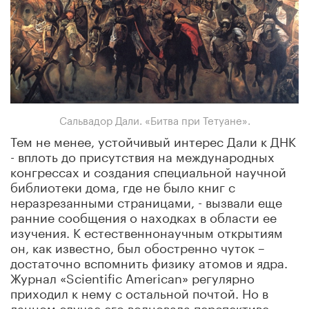
Сальвадор Дали. «Битва при Тетуане».
Тем не менее, устойчивый интерес Дали к ДНК
- вплоть до присутствия на международных
конгрессах и создания специальной научной
библиотеки дома, где не было книг с
неразрезанными страницами, - вызвали еще
ранние сообщения о находках в области ее
изучения. К естественнонаучным открытиям
он, как известно, был обостренно чуток –
достаточно вспомнить физику атомов и ядра.
Журнал «Scientific American» регулярно
приходил к нему с остальной почтой. Но в
данном случае его волновала перспективе