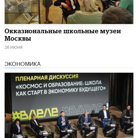
​Окказиональные школьные музеи
Москвы
26 ИЮНЯ
ЭКОНОМИКА