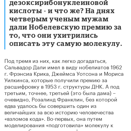
дезоксирибонуклеиновой
кислоты - и что же? На днях
четверым ученым мужам
дали Нобелевскую премию за
то, что они ухитрились
описать эту самую молекулу.
Под тремя из них, как легко догадаться,
Сальвадор Дали имел в виду нобелиатов 1962
г. Фрэнсиа Крика, Джеймса Уотсона и Мориса
Уилкинса, которые получили премию за
расшифровку в 1953 г. структуры ДНК. А под
третьим, точнее, третьей (это была дама) –
очевидно, Розалинд Франклин, без которой
едва удалось бы совершить один из
величайших за всю историю человечества
«взломов кода». Во-первых, она путем
моделирования «подготовила» молекулу к
тому, чтобы та открыла свой секрет, во-