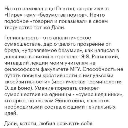
На это намекал еще Платон, затрагивая в
«Пире» тему «безумства поэтов». Нечто
подобное «говорил и показывал» в своем
творчестве тот же Дали.
Гениальность - это аналитическое
сумасшествие, дар отделять прозрение от
бреда, «управляемое безумие», как написал в
дневнике великий антрополог Я.Я. Рогинский,
читавший лекции моим учителям на
философском факультете МГУ. Способность не
путать посылы креативности с импульсами
«крейзитивности» (ироническая терминология
Э. де Боно). Умение порезать синкрет
сумасшествия на единицы - «сумасшедшинки»,
которые, по словам Эйнштейна, являются
необходимыми составляющими гениальных
идей.
Дали, кстати, любил называть себя