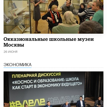
​Окказиональные школьные музеи
Москвы
26 ИЮНЯ
ЭКОНОМИКА