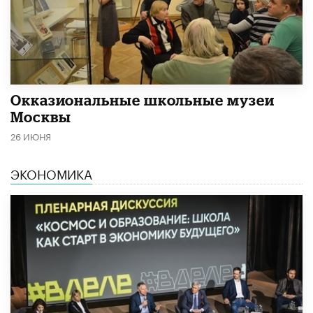
​Окказиональные школьные музеи
Москвы
26 ИЮНЯ
ЭКОНОМИКА