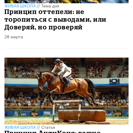
ЖИВАЯ ШКОЛА
//
Тема дня
Принцип оттепели: не
торопиться с выводами, или
Доверяй, но проверяй
28 марта
ЖИВАЯ ШКОЛА
//
Статья
Принцип АнтиКоня: важно