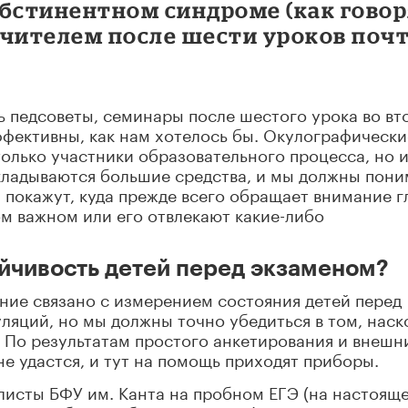
абстинентном синдроме (как гово
 учителем после шести уроков поч
 педсоветы, семинары после шестого урока во вт
эффективны, как нам хотелось бы. Окулографически
олько участники образовательного процесса, но 
вкладываются большие средства, и мы должны пони
покажут, куда прежде всего обращает внимание г
ом важном или его отвлекают какие-либо
йчивость детей перед экзаменом?
ние связано с измерением состояния детей перед
уляций, но мы должны точно убедиться в том, наск
. По результатам простого анкетирования и внешн
е удастся, и тут на помощь приходят приборы.
листы БФУ им. Канта на пробном ЕГЭ (на настоящ