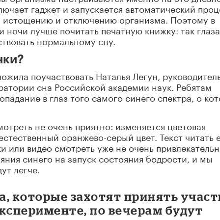
ключает гаджет и запускается автоматический проц
 истощению и отключению организма. Поэтому в
 ночи лучше почитать печатную книжку: так глаза
ствовать нормальному сну.
чки?
ожила поучаствовать Наталья Легун, руководител
ратории сна Российской академии наук. Ребятам
падание в глаз того самого синего спектра, о ко
смотреть не очень приятно: изменяется цветовая
естественный оранжево-серый цвет. Текст читать 
нки или видео смотреть уже не очень привлекательн
яния синего на запуск состояния бодрости, и мы
ут легче.
та, которые захотят принять участ
ксперименте, по вечерам будут