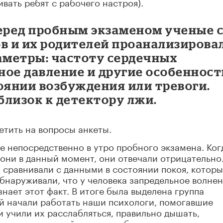
ивать ребят с рабочего настроя).
 перед пробным экзаменом ученые 
ов и их родителей проанализирова
метры: частоту сердечных
ое давление и другие особенност
оянии возбуждения или тревоги.
близок к детектору лжи.
етить на вопросы анкеты.
 непосредственно в утро пробного экзамена. Ког
они в данный момент, они отвечали отрицательно
 сравнивали с данными в состоянии покоя, котор
обнаруживали, что у человека запредельное волнен
знает этот факт. В итоге была выделена группа
й начали работать наши психологи, помогавшие
и учили их расслабляться, правильно дышать,
экзаменационный кураж, чтобы стресс сменился