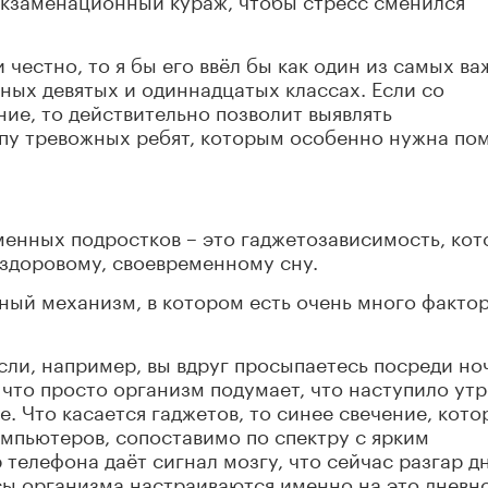
.
 честно, то я бы его ввёл бы как один из самых в
кных девятых и одиннадцатых классах. Если со
ие, то действительно позволит выявлять
ппу тревожных ребят, которым особенно нужна по
енных подростков – это гаджетозависимость, кот
здоровому, своевременному сну.
ный механизм, в котором есть очень много фактор
сли, например, вы вдруг просыпаетесь посреди но
 что просто организм подумает, что наступило утр
е. Что касается гаджетов, то синее свечение, кото
омпьютеров, сопоставимо по спектру с ярким
телефона даёт сигнал мозгу, что сейчас разгар дн
сы организма настраиваются именно на это дневн