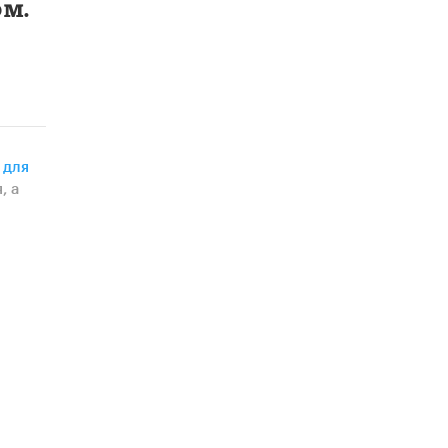
ом.
 для
, а