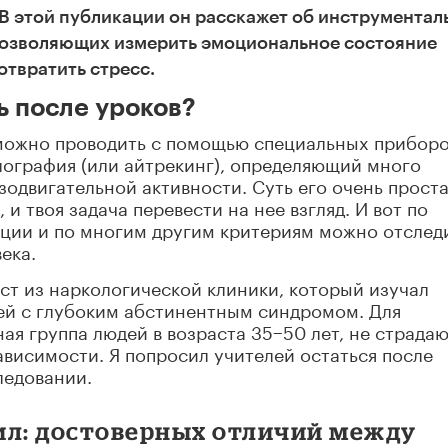
В этой публикации он расскажет об инструментал
 позволяющих измерить эмоциональное состояние
отвратить стресс.
ь после уроков?
можно проводить с помощью специальных приборо
лография (или айтрекинг), определяющий много
одвигательной активности. Суть его очень проста
 и твоя задача перевести на нее взгляд. И вот по
кции и по многим другим критериям можно отслед
ека.
ст из наркологической клиники, который изучал
дей с глубоким абстинентным синдромом. Для
ая группа людей в возраста 35−50 лет, не страда
ависимости. Я попросил учителей остаться после
ледовании.
ил: достоверных отличий между