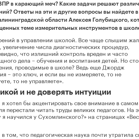
ВПР в карающий меч? Какие задачи решают разли
ий? Ответы на эти и другие вопросы вы найдете в
алининградской области Алексея Голубицкого, ко
щенных теме измерительных инструментов в школ
ерений в управлении школой. Все чаще слышим жа
, увеличение числа диагностических процедур,
евидно, что излишний контроль вреден и часто
щного дела – обучения и воспитания детей. Но сто
рения, проводимые в школе? Ведь еще Джордж
я – это ключ, и если вы не измеряете, то не
ете, то не управляете».
икой и не доверять интуиции
 я хотел бы акцентировать свое внимание в самом
ля перестали читать труды великих педагогов. На э
 я научился у Сухомлинского?» на страницах «Ве
в том, что педагогическая наука почти утратила с