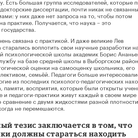
у. Есть большая группа исследователей, которые 
 докторские диссертации, почти никак не связанны
ми: у них даже нет запроса на то, чтобы потом
а практике. Получается, что наука – это
 государства.
ень связана с практикой. И даже великие Лев
а старались воплотить свои научные разработки н
ой психологической школы академик Борис Ананье
лужбу на базе средней школы в Выборгском райо
гогической оценки на самооценку школьника, его
ллективом, семьёй
. Педагоги больше интересовали
огие из последних психолого-педагогических нахо
, памяти, восприятия, которые были открыты уче
е и педагоги-практики живут каждый в своем мире 
о сравнение с двумя жидкостями разной плотности,
когда не перемешаются.
ый тезис заключается в том, что
ики должны стараться находить