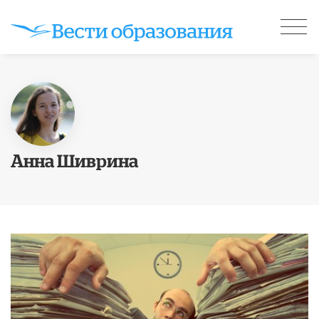
Анна Шиврина