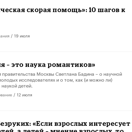
ческая скорая помощь»: 10 шагов к
вания
/
19 июля
я – это наука романтиков»
 правительства Москвы Светлана Бадина – о научной
олодых исследователях и о том, как (и можно ли)
 наукой детей.
ование
/
12 июля
езруких: «Если взрослых интересует
тей, а детей – мнение взрослых, то