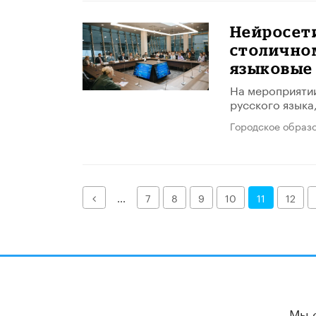
Нейросети
столично
языковые
На мероприятии
русского языка,
Городское образ
Назад
...
7
8
9
10
11
12
Мы 