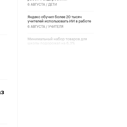
6 АВГУСТА /
ДЕТИ
​Яндекс обучил более 20 тысяч
учителей использовать ИИ в работе
6 АВГУСТА /
УЧИТЕЛЯ
Минимальный набор товаров для
школы подорожал на 6,3%
5 АВГУСТА /
ШКОЛЬНИКИ
Вышел в свет новый номер научно-
публицистического журнала
«Образовательная политика» № 2
(2026)
3 ИЮЛЯ /
АНОНС
аз
Школьники и студенты Москвы
почтили память героев Великой
Отечественной войны
22 ИЮНЯ /
ГОРОДСКОЕ ОБРАЗОВАНИЕ
«Егор, давай во двор!»
22 ИЮНЯ /
АНОНС