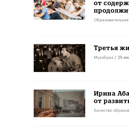
от содерж
продолжи
Образовательная
Третья ж
Музобраз
/
25 ию
​Ирина Аб
от разви
Качество образо