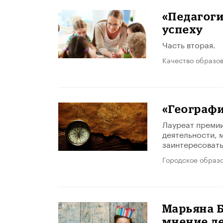
«Педагоги
успеху
Часть вторая.
Качество образо
«Географи
Лауреат премии
деятельности, м
заинтересовать
Городское образ
Марьяна Б
мнение де