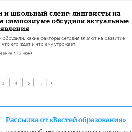
 и школьный сленг: лингвисты на
м симпозиуме обсудили актуальные
 явления
 обсудили, какие факторы сегодня влияют на развитие
 что его ждет и что ему угрожает.
ование
/
16 июня
Далее
13
14
15
...
Рассылка от «Вестей образования»
отправляем подборку лучших и актуальных матери