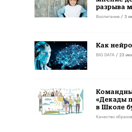
разрыва 
Воспитание
/
3 и
Как нейро
BIG DATA
/
23 ию
Командны
«Декады п
в Школе 
Качество образо