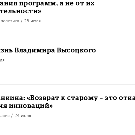
ания программ, а не от их
тельности»
 политика
/
28 июля
изнь Владимира Высоцкого
ля
анкина: «Возврат к старому – это отк
тия инноваций»
вания
/
24 июля