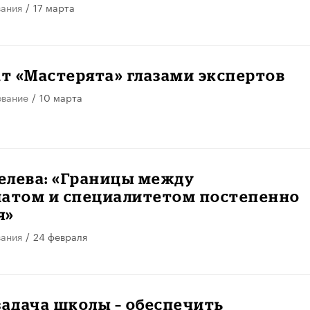
вания
/
17 марта
т «Мастерята» глазами экспертов
ование
/
10 марта
елева: «Границы между
иатом и специалитетом постепенно
я»
вания
/
24 февраля
задача школы – обеспечить