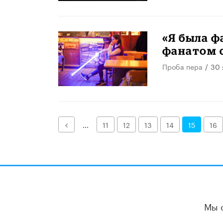
«Я была ф
фанатом 
Проба пера
/
30 
Назад
...
11
12
13
14
15
16
Мы 