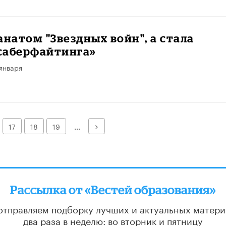
анатом "Звездных войн", а стала
саберфайтинга»
января
Далее
17
18
19
...
Рассылка от «Вестей образования»
отправляем подборку лучших и актуальных матери
два раза в неделю: во вторник и пятницу