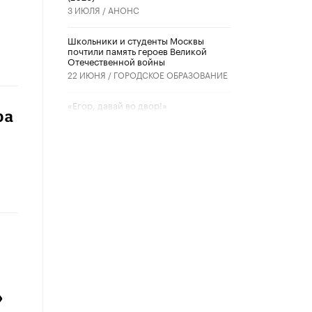
3 ИЮЛЯ /
АНОНС
Школьники и студенты Москвы
почтили память героев Великой
Отечественной войны
22 ИЮНЯ /
ГОРОДСКОЕ ОБРАЗОВАНИЕ
«Егор, давай во двор!»
ра
22 ИЮНЯ /
АНОНС
Из закона о регулировании ИИ
убрали запрет на иностранные
нейросети
22 ИЮНЯ /
BIG DATA
Рособрнадзор предупредил о трех
схемах мошенничества в период
сдачи ЕГЭ
19 ИЮНЯ /
ЕГЭ И ОГЭ
​Яндекс выпустил отчёт об
устойчивом развитии за 2025 год
»
17 ИЮНЯ /
АНАЛИТИКА