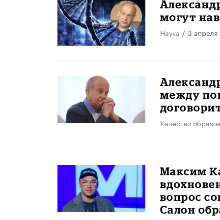
Александр
могут на
Наука
/
3 апреля
Александр
между по
договорит
Качество образо
Максим Ка
вдохновен
вопрос со
Салон обр