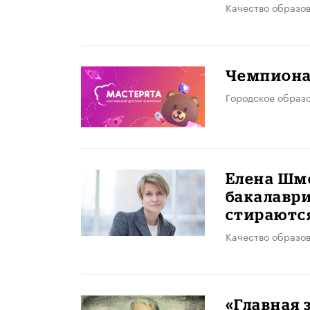
Качество образо
Чемпиона
Городское образ
Елена Шм
бакалавр
стираютс
Качество образо
«Главная 