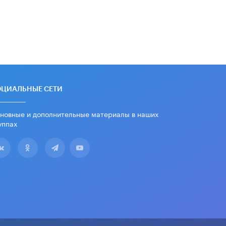
В Общественной палате предложили
шить школьную форму с учетом
национальных традиций регионов
4 ИЮНЯ /
ШКОЛЬНИКИ
В Госдуме предложили ввести
онлайн-формат для апелляций ЕГЭ
3 ИЮНЯ /
ЕГЭ И ОГЭ
ОЦИАЛЬНЫЕ СЕТИ
​Яндекс выпустил бесплатный курс
новные и дополнительные материалы в наших
по защите от ИИ-мошенничества
уппах
2 ИЮНЯ /
BIG DATA
В России начнут применять новые
подходы к разрешению конфликтов
в школах
2 ИЮНЯ /
ПОДРОСТКИ
Академик РАН предупредил, что
ChatGPT отучит школьников думать
1 ИЮНЯ /
ШКОЛЬНИКИ