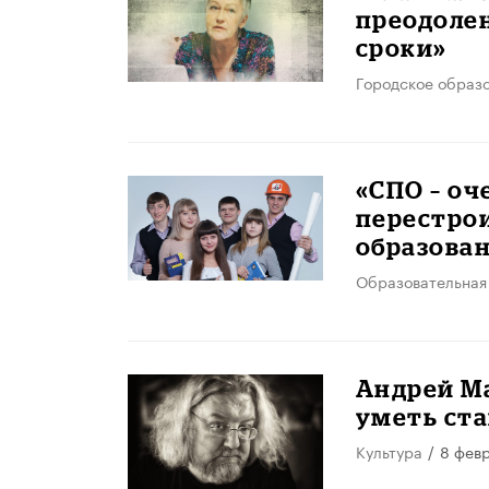
преодолен
сроки»
Городское образ
«СПО – оч
перестрои
образова
Образовательная
Андрей Ма
уметь ста
Культура
/
8 фев