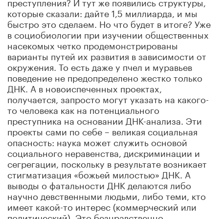
преступления? И тут же появились структуры,
которые сказали: дайте 1,5 миллиарда, и мы
быстро это сделаем. Но что будет в итоге? Уже
в социобиологии при изучении общественных
насекомых четко продемонстрированы
варианты путей их развития в зависимости от
окружения. То есть даже у пчел и муравьев
поведение не предопределено жестко только
ДНК. А в новоиспеченных проектах,
получается, запросто могут указать на какого-
то человека как на потенциального
преступника на основании ДНК-анализа. Эти
проекты сами по себе – великая социальная
опасность: наука может служить основой
социального неравенства, дискриминации и
сегрегации, поскольку в результате возникает
стигматизация «божьей милостью» ДНК. А
выводы о фатальности ДНК делаются либо
научно девственными людьми, либо теми, кто
имеет какой-то интерес (коммерческий или
политический). Это безнравственно.