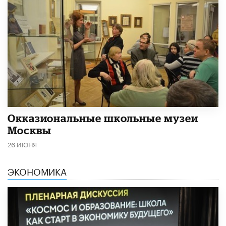
​Окказиональные школьные музеи
Москвы
26 ИЮНЯ
ЭКОНОМИКА