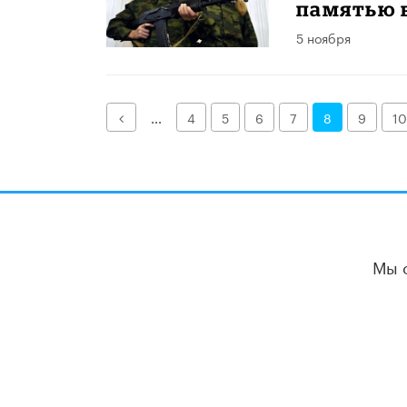
памятью 
5 ноября
Назад
...
4
5
6
7
8
9
10
Мы 