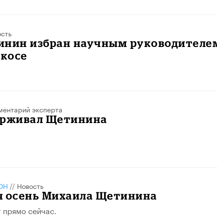
ость
инин избран научным руководителе
екосе
ментарий эксперта
ерживал Щетинина
ОН
//
Новость
я осень Михаила Щетинина
 прямо сейчас.