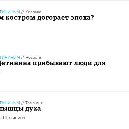
ЕТИНИНЫМ
//
Колонка
м костром догорает эпоха?
ЕТИНИНЫМ
//
Новость
Щетинина прибывают люди для
я
ЕТИНИНЫМ
//
Тема дня
мышцы духа
а Щетинина