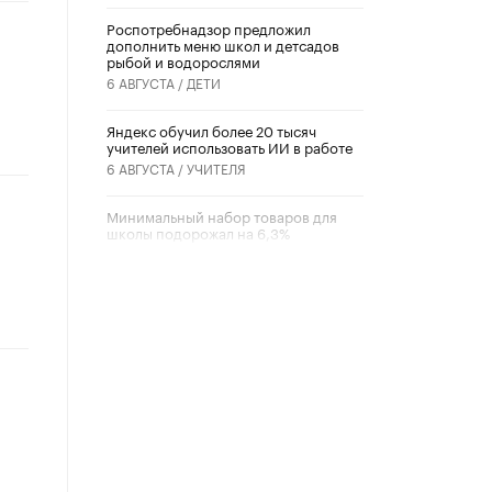
Роспотребнадзор предложил
дополнить меню школ и детсадов
рыбой и водорослями
6 АВГУСТА /
ДЕТИ
​Яндекс обучил более 20 тысяч
учителей использовать ИИ в работе
6 АВГУСТА /
УЧИТЕЛЯ
Минимальный набор товаров для
школы подорожал на 6,3%
5 АВГУСТА /
ШКОЛЬНИКИ
Вышел в свет новый номер научно-
публицистического журнала
«Образовательная политика» № 2
(2026)
3 ИЮЛЯ /
АНОНС
Школьники и студенты Москвы
почтили память героев Великой
Отечественной войны
22 ИЮНЯ /
ГОРОДСКОЕ ОБРАЗОВАНИЕ