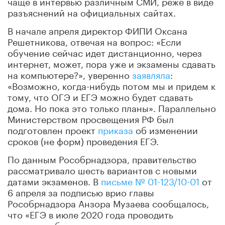
чаще в интервью различным СМИ, реже в виде
разъяснений на официальных сайтах.
В начале апреля директор ФИПИ Оксана
Решетникова, отвечая на вопрос: «Если
обучение сейчас идет дистанционно, через
интернет, может, пора уже и экзамены сдавать
на компьютере?», уверенно
заявляла
:
«Возможно, когда-нибудь потом мы и придем к
тому, что ОГЭ и ЕГЭ можно будет сдавать
дома. Но пока это только планы». Параллельно
Министерством просвещения РФ был
подготовлен проект
приказа
об изменении
сроков (не форм) проведения ЕГЭ.
По данным Рособрнадзора, правительство
рассматривало шесть вариантов с новыми
датами экзаменов. В
письме № 01-123/10-01
от
6 апреля
за подписью врио главы
Рособрнадзора Анзора Музаева сообщалось,
что «ЕГЭ в июле 2020 года проводить
нецелесообразно, поскольку еще могут