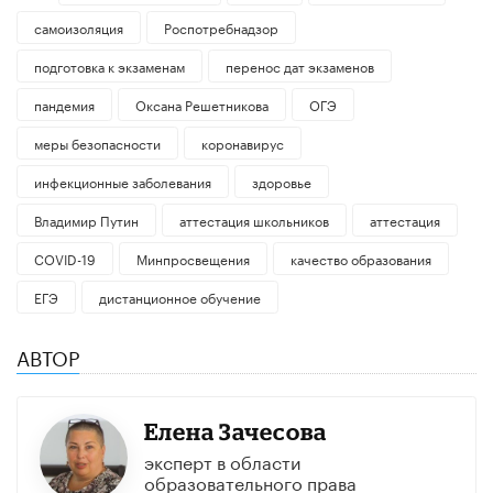
самоизоляция
Роспотребнадзор
подготовка к экзаменам
перенос дат экзаменов
пандемия
Оксана Решетникова
ОГЭ
меры безопасности
коронавирус
инфекционные заболевания
здоровье
Владимир Путин
аттестация школьников
аттестация
COVID-19
Минпросвещения
качество образования
ЕГЭ
дистанционное обучение
АВТОР
Елена Зачесова
эксперт в области
образовательного права