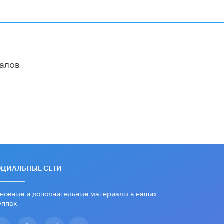
«Евгений Онегин» станет
обязательным для повторения в 10–
11-х классах
4 ИЮНЯ /
КАЧЕСТВО ОБРАЗОВАНИЯ
В Общественной палате предложили
шить школьную форму с учетом
алов
национальных традиций регионов
4 ИЮНЯ /
ШКОЛЬНИКИ
В Госдуме предложили ввести
онлайн-формат для апелляций ЕГЭ
3 ИЮНЯ /
ЕГЭ И ОГЭ
​Яндекс выпустил бесплатный курс
по защите от ИИ-мошенничества
2 ИЮНЯ /
BIG DATA
ОЦИАЛЬНЫЕ СЕТИ
В России начнут применять новые
подходы к разрешению конфликтов
в школах
новные и дополнительные материалы в наших
2 ИЮНЯ /
ПОДРОСТКИ
уппах
Академик РАН предупредил, что