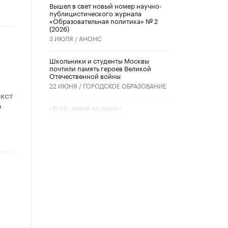
Вышел в свет новый номер научно-
публицистического журнала
«Образовательная политика» № 2
(2026)
3 ИЮЛЯ /
АНОНС
Школьники и студенты Москвы
почтили память героев Великой
Отечественной войны
22 ИЮНЯ /
ГОРОДСКОЕ ОБРАЗОВАНИЕ
екст
о
«Егор, давай во двор!»
22 ИЮНЯ /
АНОНС
Из закона о регулировании ИИ
убрали запрет на иностранные
нейросети
22 ИЮНЯ /
BIG DATA
Рособрнадзор предупредил о трех
схемах мошенничества в период
сдачи ЕГЭ
19 ИЮНЯ /
ЕГЭ И ОГЭ