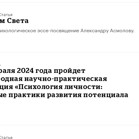
Статья
м Света
ихологическое эссе-посвящение Александру Асмолову.
ь
раля 2024 года пройдет
одная научно-практическая
ция «Психология личности:
ые практики развития потенциала
»
Статья