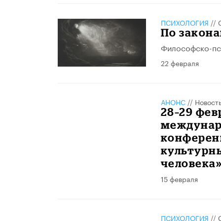
ПСИХОЛОГИЯ
//
По закона
Философско-пс
22 февраля
АНОНС
//
Новост
28–29 фев
междунар
конферен
культурн
человека
15 февраля
ПСИХОЛОГИЯ
//