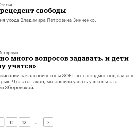
Статья
прецедент свободы
дня ухода Владимира Петровича Зинченко.
Интервью
но много вопросов задавать, и дети
му учатся»
писании начальной школы SOFT есть предмет под назван
ры». Что это такое, мы решили узнать у школьного
ии Зборовской.
Далее
1
12
13
...