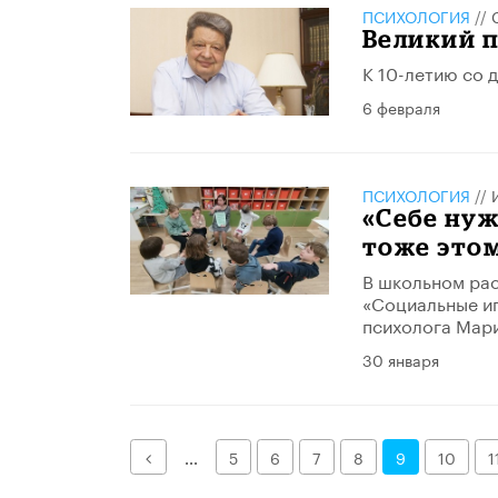
ПСИХОЛОГИЯ
//
​Великий 
К 10-летию со 
6 февраля
ПСИХОЛОГИЯ
//
«Себе нуж
тоже это
В школьном рас
«Социальные иг
психолога Мар
30 января
Назад
...
5
6
7
8
9
10
1