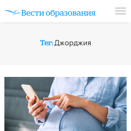
Джорджия
Тег: