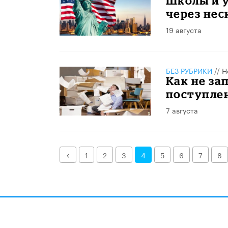
Школы и 
через нес
19 августа
БЕЗ РУБРИКИ
//
Н
Как не за
поступлен
7 августа
Назад
1
2
3
4
5
6
7
8