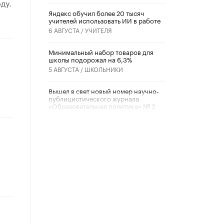
ду.
​Яндекс обучил более 20 тысяч
учителей использовать ИИ в работе
6 АВГУСТА /
УЧИТЕЛЯ
Минимальный набор товаров для
школы подорожал на 6,3%
5 АВГУСТА /
ШКОЛЬНИКИ
Вышел в свет новый номер научно-
публицистического журнала
«Образовательная политика» № 2
(2026)
3 ИЮЛЯ /
АНОНС
Школьники и студенты Москвы
почтили память героев Великой
Отечественной войны
22 ИЮНЯ /
ГОРОДСКОЕ ОБРАЗОВАНИЕ
«Егор, давай во двор!»
22 ИЮНЯ /
АНОНС
Из закона о регулировании ИИ