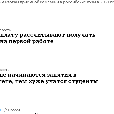
м итогам приемной кампании в российские вузы в 2021 го
овость
рплату рассчитывают получать
на первой работе
вость
ше начинаются занятия в
ете, тем хуже учатся студенты
Т?
//
Новость