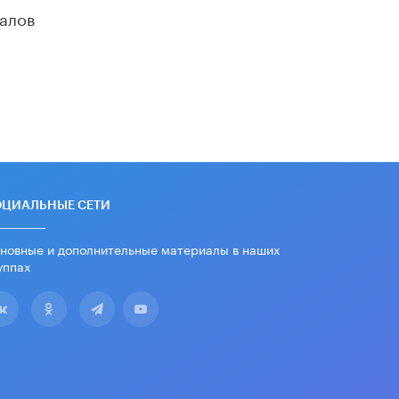
школьные учебники примеры
алов
женщин-инженеров
5 ИЮНЯ /
УЧЕБНИКИ
Уличенный в списывании школьник
вернул себе призовое место на
олимпиаде через суд
5 ИЮНЯ /
ЧТО ПРОИСХОДИТ?
«Евгений Онегин» станет
обязательным для повторения в 10–
11-х классах
4 ИЮНЯ /
КАЧЕСТВО ОБРАЗОВАНИЯ
ОЦИАЛЬНЫЕ СЕТИ
В Общественной палате предложили
новные и дополнительные материалы в наших
шить школьную форму с учетом
уппах
национальных традиций регионов
4 ИЮНЯ /
ШКОЛЬНИКИ
В Госдуме предложили ввести
онлайн-формат для апелляций ЕГЭ
3 ИЮНЯ /
ЕГЭ И ОГЭ
​Яндекс выпустил бесплатный курс