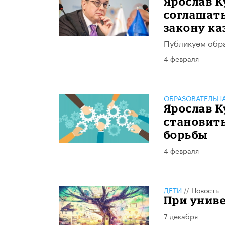
Ярослав К
соглашать
закону к
Публикуем обра
4 февраля
ОБРАЗОВАТЕЛЬН
Ярослав К
становит
борьбы
4 февраля
ДЕТИ
//
Новость
При униве
7 декабря