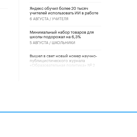
​Яндекс обучил более 20 тысяч
учителей использовать ИИ в работе
6 АВГУСТА /
УЧИТЕЛЯ
Минимальный набор товаров для
школы подорожал на 6,3%
5 АВГУСТА /
ШКОЛЬНИКИ
Вышел в свет новый номер научно-
публицистического журнала
«Образовательная политика» № 2
(2026)
3 ИЮЛЯ /
АНОНС
Школьники и студенты Москвы
почтили память героев Великой
Отечественной войны
22 ИЮНЯ /
ГОРОДСКОЕ ОБРАЗОВАНИЕ
«Егор, давай во двор!»
22 ИЮНЯ /
АНОНС
алов
Из закона о регулировании ИИ