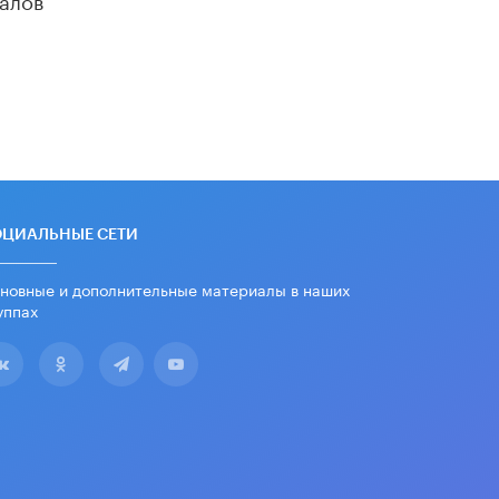
убрали запрет на иностранные
нейросети
22 ИЮНЯ /
BIG DATA
Рособрнадзор предупредил о трех
схемах мошенничества в период
сдачи ЕГЭ
19 ИЮНЯ /
ЕГЭ И ОГЭ
​Яндекс выпустил отчёт об
устойчивом развитии за 2025 год
ОЦИАЛЬНЫЕ СЕТИ
17 ИЮНЯ /
АНАЛИТИКА
новные и дополнительные материалы в наших
Московский выпускной на ВДНХ
соберет более 60 артистов
уппах
17 ИЮНЯ /
ГОРОДСКОЕ ОБРАЗОВАНИЕ
Названы лучшие российские вузы в
2026 году по версии RAEX
16 ИЮНЯ /
АНАЛИТИКА
В России предложили ввести
обязательные уроки каллиграфии в
детских садах