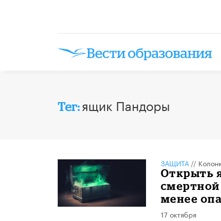
ящик Пандоры
Тег:
ЗАЩИТА
//
Колон
Открыть 
смертной 
менее оп
17 октября