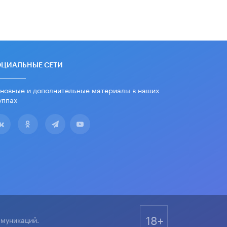
дипломы только из-за не
пройденного антиплагиата
5 ИЮНЯ /
ЧТО ПРОИСХОДИТ?
Минпросвещения просят добавить в
школьные учебники примеры
женщин-инженеров
ОЦИАЛЬНЫЕ СЕТИ
5 ИЮНЯ /
УЧЕБНИКИ
новные и дополнительные материалы в наших
Уличенный в списывании школьник
уппах
вернул себе призовое место на
олимпиаде через суд
5 ИЮНЯ /
ЧТО ПРОИСХОДИТ?
«Евгений Онегин» станет
обязательным для повторения в 10–
11-х классах
4 ИЮНЯ /
КАЧЕСТВО ОБРАЗОВАНИЯ
В Общественной палате предложили
шить школьную форму с учетом
национальных традиций регионов
4 ИЮНЯ /
ШКОЛЬНИКИ
18+
ммуникаций.