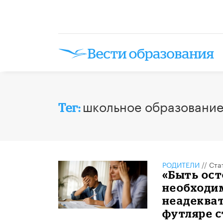
школьное образовани
Тег:
РОДИТЕЛИ
//
Ста
«Быть ос
необходим
неадекват
футляре 