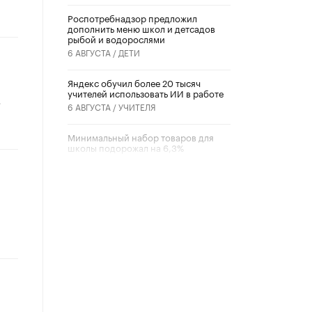
Роспотребнадзор предложил
дополнить меню школ и детсадов
рыбой и водорослями
6 АВГУСТА /
ДЕТИ
​Яндекс обучил более 20 тысяч
учителей использовать ИИ в работе
.
6 АВГУСТА /
УЧИТЕЛЯ
Минимальный набор товаров для
школы подорожал на 6,3%
5 АВГУСТА /
ШКОЛЬНИКИ
Вышел в свет новый номер научно-
публицистического журнала
«Образовательная политика» № 2
(2026)
3 ИЮЛЯ /
АНОНС
Школьники и студенты Москвы
почтили память героев Великой
Отечественной войны
22 ИЮНЯ /
ГОРОДСКОЕ ОБРАЗОВАНИЕ