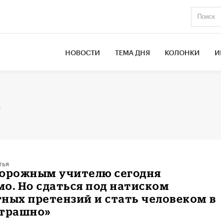
НОВОСТИ
ТЕМА ДНЯ
КОЛОНКИ
И
е
тья
торожным учителю сегодня
о. Но сдаться под натиском
ных претензий и стать человеком в
страшно»