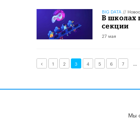
BIG DATA
//
Новос
В школах
секции
27 мая
Назад
1
2
3
4
5
6
7
...
Мы 