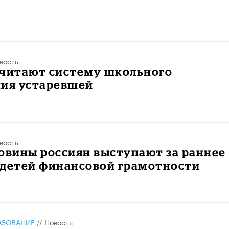
вость
считают систему школьного
ния устаревшей
вость
овины россиян выступают за раннее
 детей финансовой грамотности
АЗОВАНИЕ
//
Новость