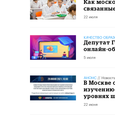
​Как моск
связанны
22 июля
КАЧЕСТВО ОБРА
Депутат Г
онлайн-о
5 июля
АНОНС
//
Новост
В Москве 
изучению 
уровнях 
22 июня