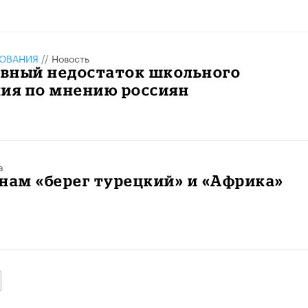
ЗОВАНИЯ
//
Новость
авный недостаток школьного
ния по мнению россиян
а
нам «берег турецкий» и «Африка»
алее