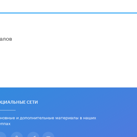
дипломы только из-за не
пройденного антиплагиата
5 ИЮНЯ /
ЧТО ПРОИСХОДИТ?
Минпросвещения просят добавить в
школьные учебники примеры
женщин-инженеров
алов
5 ИЮНЯ /
УЧЕБНИКИ
Уличенный в списывании школьник
вернул себе призовое место на
олимпиаде через суд
5 ИЮНЯ /
ЧТО ПРОИСХОДИТ?
«Евгений Онегин» станет
обязательным для повторения в 10–
11-х классах
4 ИЮНЯ /
КАЧЕСТВО ОБРАЗОВАНИЯ
ОЦИАЛЬНЫЕ СЕТИ
В Общественной палате предложили
шить школьную форму с учетом
новные и дополнительные материалы в наших
национальных традиций регионов
уппах
4 ИЮНЯ /
ШКОЛЬНИКИ