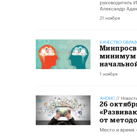
руководитель И
Александр Ада
21 ноября
КАЧЕСТВО ОБРА
Минпросв
минимум 
начально
1 ноября
АНОНС
//
Новост
26 октябр
«Развива
от методо
Место и время 