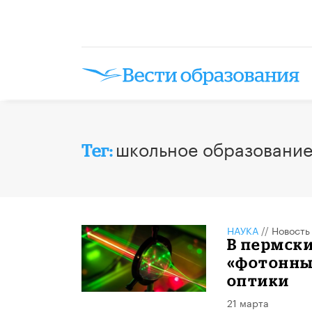
школьное образовани
Тег:
НАУКА
//
Новость
В пермски
«фотонны
оптики
21 марта