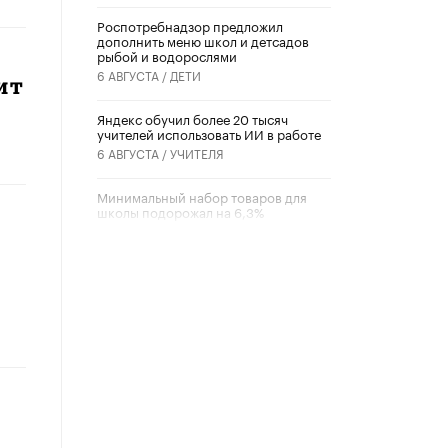
Роспотребнадзор предложил
дополнить меню школ и детсадов
рыбой и водорослями
6 АВГУСТА /
ДЕТИ
ит
​Яндекс обучил более 20 тысяч
учителей использовать ИИ в работе
6 АВГУСТА /
УЧИТЕЛЯ
Минимальный набор товаров для
школы подорожал на 6,3%
5 АВГУСТА /
ШКОЛЬНИКИ
Вышел в свет новый номер научно-
публицистического журнала
«Образовательная политика» № 2
(2026)
3 ИЮЛЯ /
АНОНС
Школьники и студенты Москвы
почтили память героев Великой
Отечественной войны
22 ИЮНЯ /
ГОРОДСКОЕ ОБРАЗОВАНИЕ