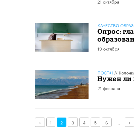
21 октября
КАЧЕСТВО ОБРА
Опрос: гл
образова
19 октября
ПОСТ#1
//
Колонк
Нужен ли 
21 февраля
Назад
Д
1
2
3
4
5
6
...