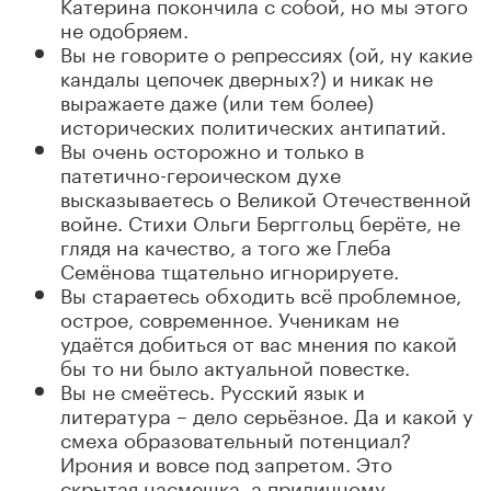
Катерина покончила с собой, но мы этого
не одобряем.
Вы не говорите о репрессиях (ой, ну какие
кандалы цепочек дверных?) и никак не
выражаете даже (или тем более)
исторических политических антипатий.
Вы очень осторожно и только в
патетично-героическом духе
высказываетесь о Великой Отечественной
войне. Стихи Ольги Берггольц берёте, не
глядя на качество, а того же Глеба
Семёнова тщательно игнорируете.
Вы стараетесь обходить всё проблемное,
острое, современное. Ученикам не
удаётся добиться от вас мнения по какой
бы то ни было актуальной повестке.
Вы не смеётесь. Русский язык и
литература – дело серьёзное. Да и какой у
смеха образовательный потенциал?
Ирония и вовсе под запретом. Это
скрытая насмешка, а приличному