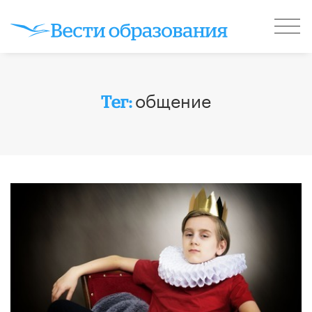
общение
Тег: