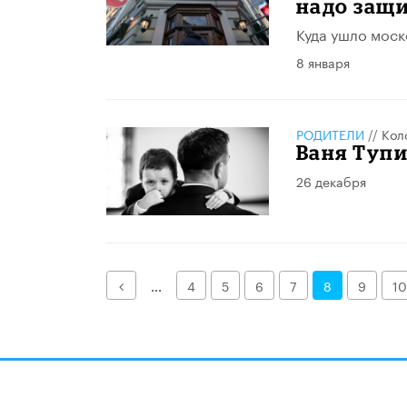
надо защ
Куда ушло моск
8 января
РОДИТЕЛИ
//
Кол
Ваня Тупи
26 декабря
Назад
...
4
5
6
7
8
9
10