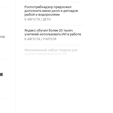
Роспотребнадзор предложил
дополнить меню школ и детсадов
рыбой и водорослями
6 АВГУСТА /
ДЕТИ
​Яндекс обучил более 20 тысяч
учителей использовать ИИ в работе
 на
6 АВГУСТА /
УЧИТЕЛЯ
Минимальный набор товаров для
школы подорожал на 6,3%
5 АВГУСТА /
ШКОЛЬНИКИ
Вышел в свет новый номер научно-
публицистического журнала
и
«Образовательная политика» № 2
(2026)
3 ИЮЛЯ /
АНОНС
Школьники и студенты Москвы
почтили память героев Великой
Отечественной войны
22 ИЮНЯ /
ГОРОДСКОЕ ОБРАЗОВАНИЕ