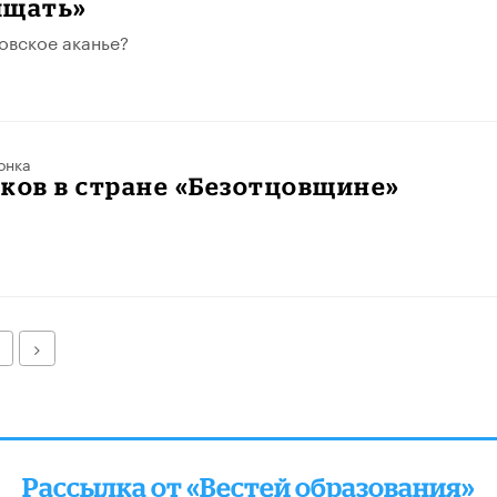
ищать»
овское аканье?
онка
ков в стране «Безотцовщине»
Далее
Рассылка от «Вестей образования»