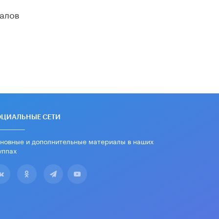
дипломы только из-за не
алов
пройденного антиплагиата
5 ИЮНЯ /
ЧТО ПРОИСХОДИТ?
Минпросвещения просят добавить в
школьные учебники примеры
женщин-инженеров
5 ИЮНЯ /
УЧЕБНИКИ
Уличенный в списывании школьник
вернул себе призовое место на
олимпиаде через суд
5 ИЮНЯ /
ЧТО ПРОИСХОДИТ?
ОЦИАЛЬНЫЕ СЕТИ
«Евгений Онегин» станет
новные и дополнительные материалы в наших
обязательным для повторения в 10–
11-х классах
уппах
4 ИЮНЯ /
КАЧЕСТВО ОБРАЗОВАНИЯ
В Общественной палате предложили
шить школьную форму с учетом
национальных традиций регионов
4 ИЮНЯ /
ШКОЛЬНИКИ