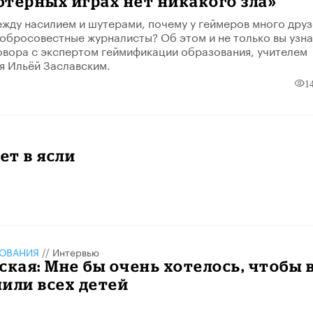
терных играх нет никакого зла»
между насилием и шутерами, почему у геймеров много друз
обросовестные журналисты? Об этом и не только вы узн
овора с экспертом геймификации образования, учителем
я Ильёй Заславским.
1
т в ясли
ЗОВАНИЯ
//
Интервью
ская: Мне бы очень хотелось, чтобы 
или всех детей