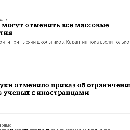
ость
э могут отменить все массовые
тия
очти три тысячи школьников. Карантин пока ввели только
уки отменило приказ об ограничени
в ученых с иностранцами
ервью