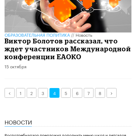
ОБРАЗОВАТЕЛЬНАЯ ПОЛИТИКА
//
Новость
Виктор Болотов рассказал, что
ждет участников Международной
конференции ЕАОКО
15 октября
Назад
Далее
1
2
3
4
5
6
7
8
НОВОСТИ
Роспотребнадзор предложил дополнить меню школ и детсадов