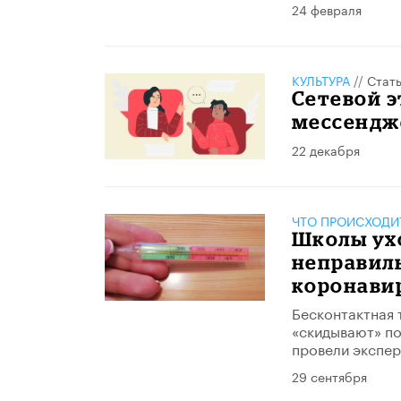
24 февраля
КУЛЬТУРА
//
Стат
Сетевой э
мессендж
22 декабря
ЧТО ПРОИСХОДИ
Школы ухо
неправил
коронави
Бесконтактная 
«скидывают» по
провели экспер
29 сентября