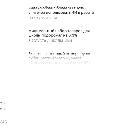
​Яндекс обучил более 20 тысяч
учителей использовать ИИ в работе
09:57 /
УЧИТЕЛЯ
Минимальный набор товаров для
школы подорожал на 6,3%
5 АВГУСТА /
ШКОЛЬНИКИ
Вышел в свет новый номер научно-
публицистического журнала
«Образовательная политика» № 2
(2026)
3 ИЮЛЯ /
АНОНС
Школьники и студенты Москвы
почтили память героев Великой
Отечественной войны
22 ИЮНЯ /
ГОРОДСКОЕ ОБРАЗОВАНИЕ
тры
ия»
«Егор, давай во двор!»
22 ИЮНЯ /
АНОНС
6316
Из закона о регулировании ИИ