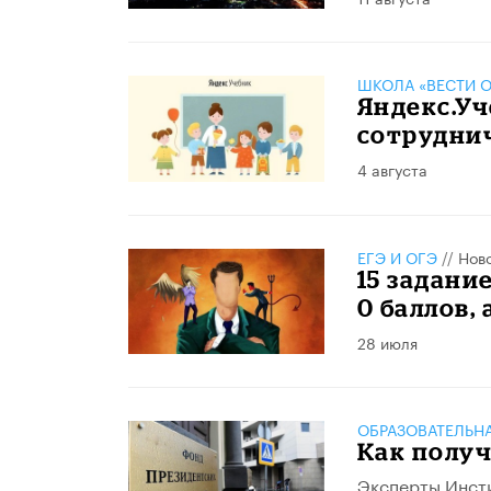
ШКОЛА «ВЕСТИ О
​Яндекс.У
сотрудни
4 августа
ЕГЭ И ОГЭ
//
Нов
15 задани
0 баллов, 
28 июля
ОБРАЗОВАТЕЛЬН
​Как полу
Эксперты Инст