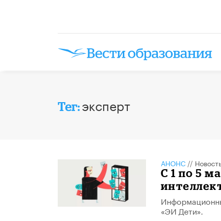
эксперт
Тег:
АНОНС
//
Новост
С 1 по 5 
интеллек
Информационны
«ЭИ Дети».