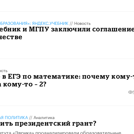
БРАЗОВАНИЯ»: ЯНДЕКС.УЧЕБНИК
//
Новость
чебник и МГПУ заключили соглашение
честве
ость
е в ЕГЭ по математике: почему кому-
а кому-то – 2?
АЯ ПОЛИТИКА
//
Аналитика
чить президентский грант?
итута «Эврика» проанализировали образовательные