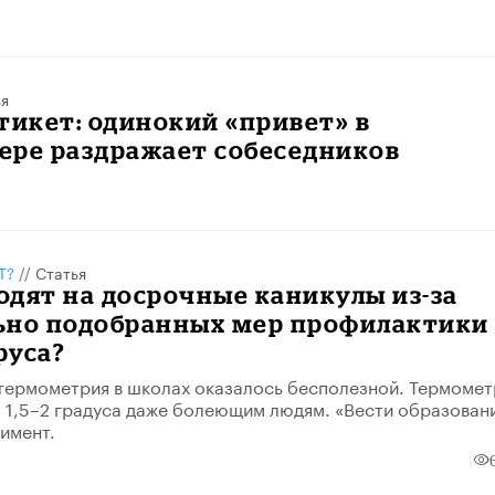
ья
тикет: одинокий «привет» в
ере раздражает собеседников
Т?
//
Статья
дят на досрочные каникулы из-за
ьно подобранных мер профилактики
руса?
термометрия в школах оказалось бесполезной. Термоме
 1,5–2 градуса даже болеющим людям. «Вести образован
имент.