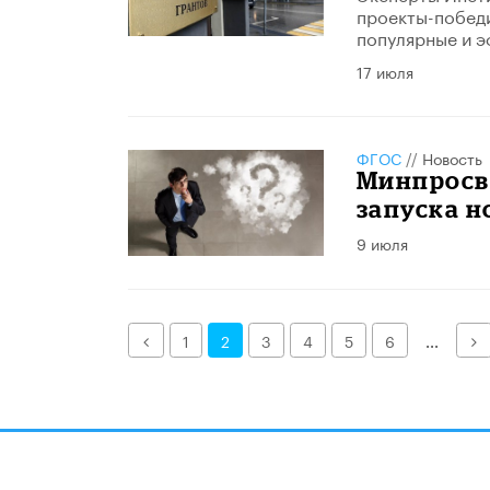
проекты-победи
популярные и э
17 июля
ФГОС
//
Новость
Минпросв
запуска 
9 июля
Назад
Д
1
2
3
4
5
6
...