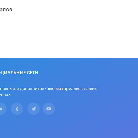
школьные учебники примеры
алов
женщин-инженеров
5 ИЮНЯ /
УЧЕБНИКИ
Уличенный в списывании школьник
вернул себе призовое место на
олимпиаде через суд
5 ИЮНЯ /
ЧТО ПРОИСХОДИТ?
«Евгений Онегин» станет
обязательным для повторения в 10–
11-х классах
4 ИЮНЯ /
КАЧЕСТВО ОБРАЗОВАНИЯ
ОЦИАЛЬНЫЕ СЕТИ
В Общественной палате предложили
новные и дополнительные материалы в наших
шить школьную форму с учетом
уппах
национальных традиций регионов
4 ИЮНЯ /
ШКОЛЬНИКИ
В Госдуме предложили ввести
онлайн-формат для апелляций ЕГЭ
3 ИЮНЯ /
ЕГЭ И ОГЭ
​Яндекс выпустил бесплатный курс