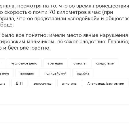
знала, несмотря на то, что во время происшествия
о скоростью почти 70 километров в час (при
орила, что ее представили «злодейкой» и обществ
ободе.
 было все понятно: имели место явные нарушения
кировским мальчиком, покажет следствие. Главное
о и беспристрастно.
т
уголовное дело
трагедия
смерть
следствие
вание
полиция
полицейский
ошибка
оль
ДТП
велосипед
алкоголь
Александр Бастрыкин