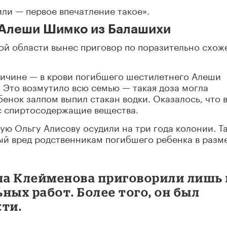
или — первое впечатление такое».
 Алеши Шимко из Балашихи
ой области вынес приговор по поразительно схож
причине — в крови погибшего шестилетнего Алеши
 Это возмутило всю семью — такая доза могла
бенок залпом выпил стакан водки. Оказалось, что 
ес спиртосодержащие вещества.
ую Ольгу Алисову осудили на три года колонии. Т
ый вред родственникам погибшего ребенка в разм
а Клейменова приговорили лишь 
ных работ. Более того, он был
сти.