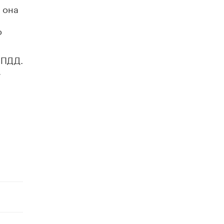
 она
Академик РАН предупредил, что
ChatGPT отучит школьников думать
1 ИЮНЯ /
ШКОЛЬНИКИ
о
 ПДД.
,