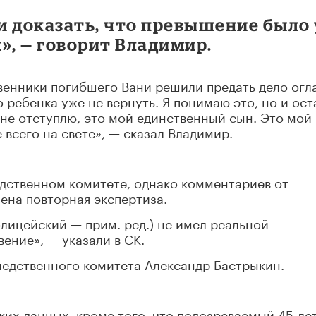
ли доказать, что превышение было 
я», — говорит Владимир.
венники погибшего Вани решили предать дело огл
 ребенка уже не вернуть. Я понимаю это, но и ост
 не отступлю, это мой единственный сын. Это мой
всего на свете», — сказал Владимир.
едственном комитете, однако комментариев от
чена повторная экспертиза.
лицейский — прим. ред.) не имел реальной
ение», — указали в СК.
Следственного комитета Александр Бастрыкин.
ких данных, кроме того, что подозреваемый 45-ле