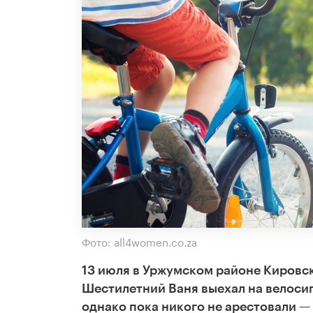
Фото: all4women.co.za
13 июля в Уржумском районе Кировс
Шестилетний Ваня выехал на велосип
однако пока никого не арестовали —