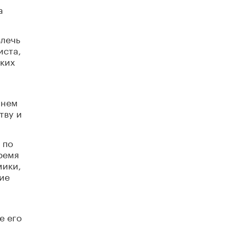
исторические объекты
а
11 ИЮНЯ /
ГОРОДСКОЕ ОБРАЗОВАНИЕ
влечь
​Почти 50 новых объектов образования
открыли в этом учебном году в Москве
иста,
10 ИЮНЯ /
ГОРОДСКОЕ ОБРАЗОВАНИЕ
ских
Госдума приняла закон о детских SIM-
картах
10 ИЮНЯ /
ДЕТИ
шнем
тву и
Глава СПЧ предложил вернуть в школы
устные переходные экзамены
9 ИЮНЯ /
КАЧЕСТВО ОБРАЗОВАНИЯ
 по
ремя
​Объединяя дошкольный мир
мики,
8 ИЮНЯ /
АНОНС
ие
«Сколково» и ГК «Просвещение»
анонсировали запуск акселератора
технологических решений для всех
уровней образования
е его
8 ИЮНЯ /
ЧТО ПРОИСХОДИТ?