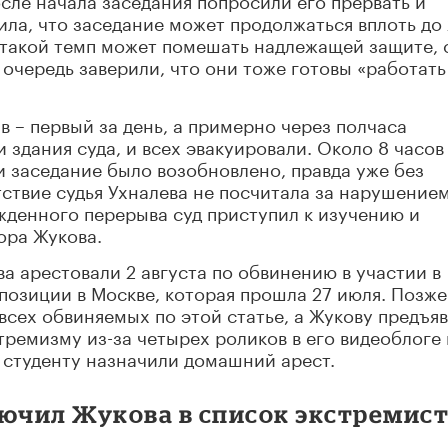
вила, что заседание может продолжаться вплоть до
о такой темп может помешать надлежащей защите, 
очередь заверили, что они тоже готовы «работать
в – первый за день, а примерно через полчаса
здания суда, и всех эвакуировали. Около 8 часов
 заседание было возобновлено, правда уже без
тствие судья Ухналева не посчитала за нарушение
жденного перерыва суд приступил к изучению и
ора Жукова.
а арестовали 2 августа по обвинению в участии в
позиции в Москве, которая прошла 27 июля. Позже
всех обвиняемых по этой статье, а Жукову предъя
тремизму из-за четырех роликов в его видеоблоге
 студенту назначили домашний арест.
ючил Жукова в список экстремис