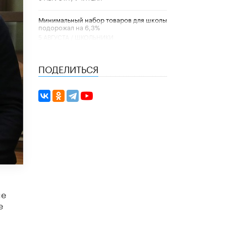
Минимальный набор товаров для школы
подорожал на 6,3%
5 АВГУСТА /
ШКОЛЬНИКИ
Вышел в свет новый номер научно-
ПОДЕЛИТЬСЯ
публицистического журнала
«Образовательная политика» № 2 (2026)
3 ИЮЛЯ /
АНОНС
Школьники и студенты Москвы почтили
память героев Великой Отечественной
войны
22 ИЮНЯ /
ГОРОДСКОЕ ОБРАЗОВАНИЕ
«Егор, давай во двор!»
22 ИЮНЯ /
АНОНС
Из закона о регулировании ИИ убрали
ме
запрет на иностранные нейросети
22 ИЮНЯ /
BIG DATA
е
Рособрнадзор предупредил о трех