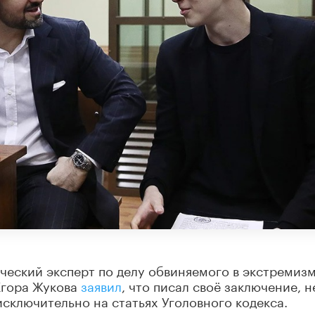
ческий эксперт по делу обвиняемого в экстремиз
Егора Жукова
заявил
, что писал своё заключение, н
исключительно на статьях Уголовного кодекса.