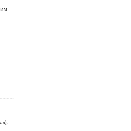
Академик РАН предупредил, что
ким
ChatGPT отучит школьников думать
1 ИЮНЯ /
ШКОЛЬНИКИ
ов),