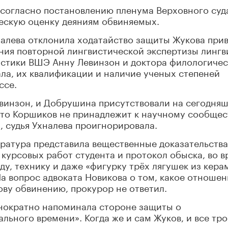
 согласно постановлению пленума Верховного суд
ескую оценку деяниям обвиняемых.
налева отклонила ходатайство защиты Жукова при
ения повторной лингвистической экспертизы лингв
стики ВШЭ Анну Левинзон и доктора филологиче
ла, их квалификации и наличие ученых степеней
ссе.
Левинзон, и Добрушина присутствовали на сегодня
 что Коршиков не принадлежит к научному сообщес
, судья Ухналева проигнорировала.
уратура представила вещественные доказательства
 курсовых работ студента и протокол обыска, во в
у, технику и даже «фигурку трёх лягушек из кера
На вопрос адвоката Новикова о том, какое отношен
ову обвинению, прокурор не ответил.
днократно напоминала стороне защиты о
ьного времени». Когда же и сам Жуков, и все тро
осле начала заседания попросили его прервать и