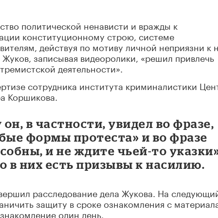
вство политической ненависти и вражды к
ации конституционному строю, системе
вителям, действуя по мотиву личной неприязни к 
 Жуков, записывая видеоролики, «решил привлечь
стремистской деятельности».
ертизе сотрудника института криминалистики Цен
а Коршикова.
он, в частности, увидел во фразе,
бые формы протеста» и во фразе
особны, и не ждите чьей-то указки»
о в них есть призывы к насилию.
авершил расследование дела Жукова. На следующи
раничить защиту в сроке ознакомления с материал
ознакомление один день.