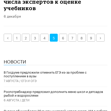
числа экспертов к оценке
учебников
6 декабря
Назад
Дале
1
2
3
4
5
6
7
8
9
НОВОСТИ
В Госдуме предложили отменить ЕГЭ из-за проблем с
поступлением в вузы
7 АВГУСТА /
ЕГЭ И ОГЭ
Роспотребнадзор предложил дополнить меню школ и детсадов
рыбой и водорослями
6 АВГУСТА /
ДЕТИ
​Яндекс обучил более 20 тысяч учителей использовать ИИ в работе