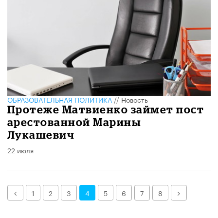
ОБРАЗОВАТЕЛЬНАЯ ПОЛИТИКА
//
Новость
Протеже Матвиенко займет пост
арестованной Марины
Лукашевич
22 июля
Назад
Далее
1
2
3
4
5
6
7
8