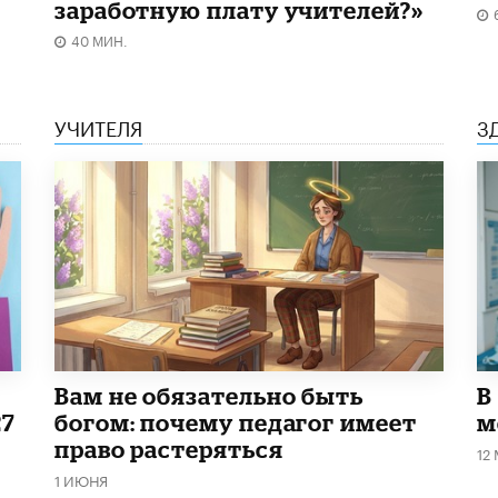
заработную плату учителей?»
40 МИН.
УЧИТЕЛЯ
З
​Вам не обязательно быть
В
27
богом: почему педагог имеет
м
право растеряться
12
1 ИЮНЯ