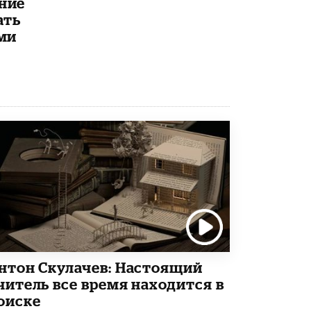
ние
Академик РАН предупредил, что
ать
ChatGPT отучит школьников думать
ми
1 ИЮНЯ /
ШКОЛЬНИКИ
нтон Скулачев: Настоящий
читель все время находится в
оиске