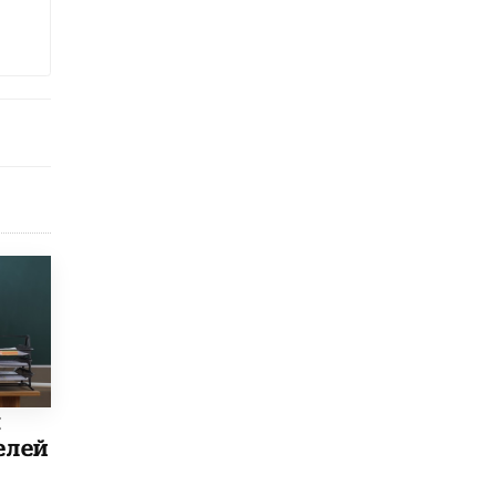
5 ИЮНЯ /
ЧТО ПРОИСХОДИТ?
«Евгений Онегин» станет обязательным
для повторения в 10–11-х классах
4 ИЮНЯ /
КАЧЕСТВО ОБРАЗОВАНИЯ
В Общественной палате предложили
шить школьную форму с учетом
национальных традиций регионов
4 ИЮНЯ /
ШКОЛЬНИКИ
В Госдуме предложили ввести онлайн-
формат для апелляций ЕГЭ
3 ИЮНЯ /
ЕГЭ И ОГЭ
​Яндекс выпустил бесплатный курс по
защите от ИИ-мошенничества
2 ИЮНЯ /
BIG DATA
В России начнут применять новые
ы
подходы к разрешению конфликтов в
елей
школах
2 ИЮНЯ /
ПОДРОСТКИ