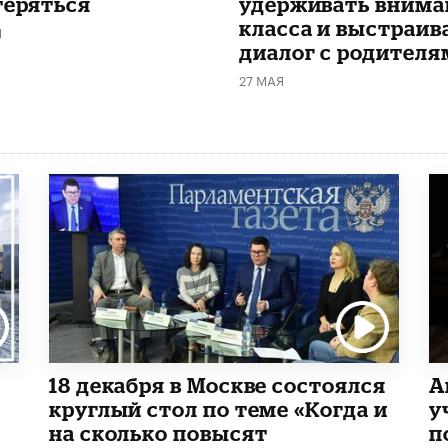
теряться
удерживать внима
класса и выстраив
Я
диалог с родителя
27 МАЯ
18 декабря в Москве состоялся
А
круглый стол по теме «Когда и
у
на сколько повысят
п