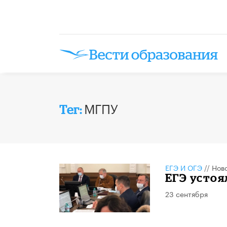
МГПУ
Тег:
ЕГЭ И ОГЭ
//
Нов
ЕГЭ устоя
23 сентября