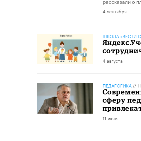
рассказали о п
4 сентября
ШКОЛА «ВЕСТИ О
​Яндекс.У
сотрудни
4 августа
ПЕДАГОГИКА
//
Н
Современн
сферу пед
привлека
11 июня