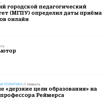
ь
ий городской педагогический
тет (МГПУ) определил даты приёма
ов онлайн
сть
ьютор
АЯ ПОЛИТИКА
//
Новость
е «дерзкие цели образования» на
 профессора Реймерса