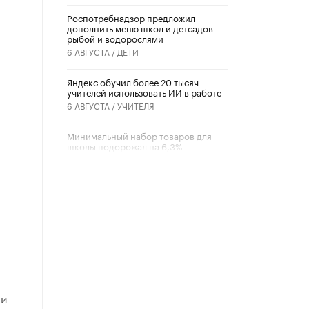
Роспотребнадзор предложил
дополнить меню школ и детсадов
рыбой и водорослями
6 АВГУСТА /
ДЕТИ
​Яндекс обучил более 20 тысяч
учителей использовать ИИ в работе
6 АВГУСТА /
УЧИТЕЛЯ
Минимальный набор товаров для
школы подорожал на 6,3%
5 АВГУСТА /
ШКОЛЬНИКИ
Вышел в свет новый номер научно-
публицистического журнала
«Образовательная политика» № 2
(2026)
3 ИЮЛЯ /
АНОНС
Школьники и студенты Москвы
почтили память героев Великой
Отечественной войны
 и
22 ИЮНЯ /
ГОРОДСКОЕ ОБРАЗОВАНИЕ