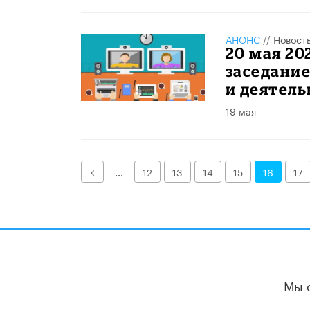
АНОНС
//
Новост
20 мая 20
заседание
и деятель
19 мая
Назад
...
12
13
14
15
16
17
Мы 