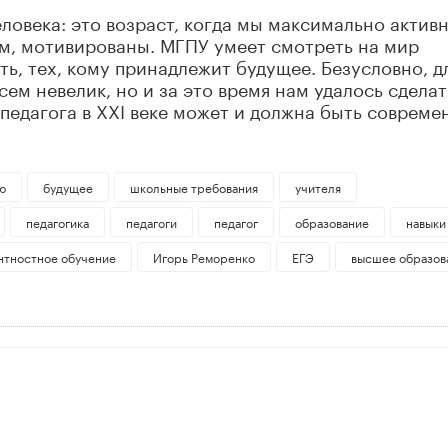
еловека: это возраст, когда мы максимально актив
м, мотивированы. МГПУ умеет смотреть на мир
ять, тех, кому принадлежит будущее. Безусловно, д
сем невелик, но и за это время нам удалось сделат
педагога в XXI веке может и должна быть совреме
ю
будущее
школьные требования
учителя
педагогика
педагоги
педагог
образование
навыки
нтностное обучение
Игорь Реморенко
ЕГЭ
высшее образов