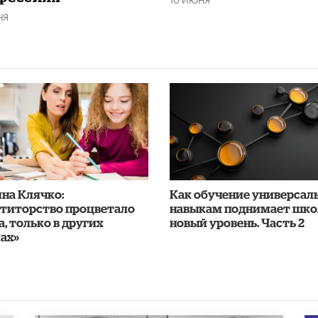
НЯ
яна Клячко:
​Как обучение универса
етиторство процветало
навыкам поднимает шко
а, только в других
новый уровень. Часть 2
ах»