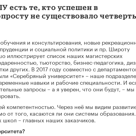
 есть те, кто успешен в
опросту не существовало четверт
 обучения и консультирования, новые рекреацион
пруденции и социальной политики и пр. Широту
ошо иллюстрирует список наших магистерских
одаренностью, тьюторство, бизнес-педагогика, ди
тки других. В 2017 году совместно с департамент
ли «Серебряный университет» – наше подразделе
временные навыки и рабочие специальности. И ес
ельные запросы – а я уверен, что они будут, – мы
ировать.
ей компетентностью. Через неё мы видим развитие
мо от того, касаются ли они системы образования
 школ – главных наших заказчиков.
ерситета?