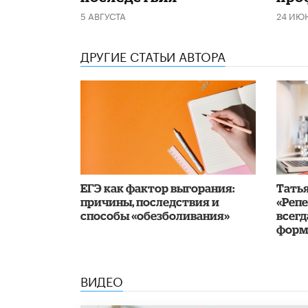
5 АВГУСТА
24 ИЮ
ДРУГИЕ СТАТЬИ АВТОРА
​ЕГЭ как фактор выгорания:
​Тать
причины, последствия и
«Реп
способы «обезболивания»
всегд
форм
ВИДЕО