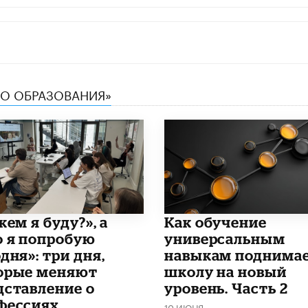
ТВО ОБРАЗОВАНИЯ»
кем я буду?», а
​Как обучение
о я попробую
универсальным
дня»: три дня,
навыкам поднима
орые меняют
школу на новый
дставление о
уровень. Часть 2
фессиях
10 ИЮНЯ