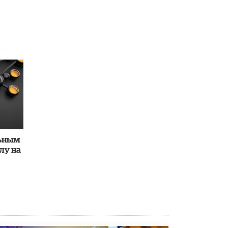
льным
лу на