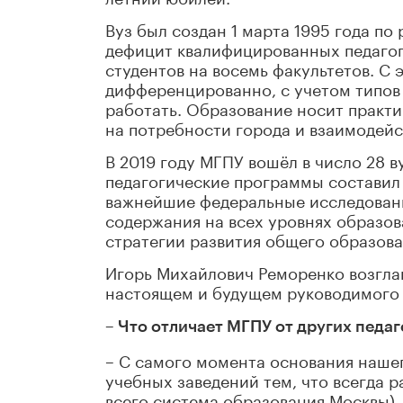
Вуз был создан 1 марта 1995 года п
дефицит квалифицированных педагого
студентов на восемь факультетов. С 
дифференцированно, с учетом типов 
работать. Образование носит практи
на потребности города и взаимодей
В 2019 году МГПУ вошёл в число 28 в
педагогические программы составил 
важнейшие федеральные исследовани
содержания на всех уровнях образов
стратегии развития общего образова
Игорь Михайлович Реморенко возглав
настоящем и будущем руководимого 
– Что отличает МГПУ от других педаг
– С самого момента основания нашег
учебных заведений тем, что всегда р
всего система образования Москвы),