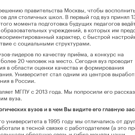
о решению правительства Москвы, чтобы восполнит
в для столичных школ. В первый год вуз принял 
этого момента подготовка будущих педагогов ведё
образовательных учреждений, в которых им пред
коориентированный характер, с быстрой настрой
ствие с социальными структурами.
узов-лидеров по качеству приёма, а конкурс на
более 20 человек на место. Сегодня вуз проводит
я в области оценки качества и формирования
ания. Университет стал одним из центров выработ
ния в России.
ляет МГПУ с 2013 года. Мы попросили его рассказ
им вуза.
огических вузов и в чем Вы видите его главную зас
о университета в 1995 году мы отличались от дру
аботали в тесной связке с работодателем (а это п
 слышали обратную связь и гибко меняли наши