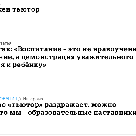
ь
жен тьютор
татья
ак: «Воспитание – это не нравоучени
ние, а демонстрация уважительного
я к ребёнку»
ЗОВАНИЯ
//
Интервью
во «тьютор» раздражает, можно
что мы – образовательные наставник