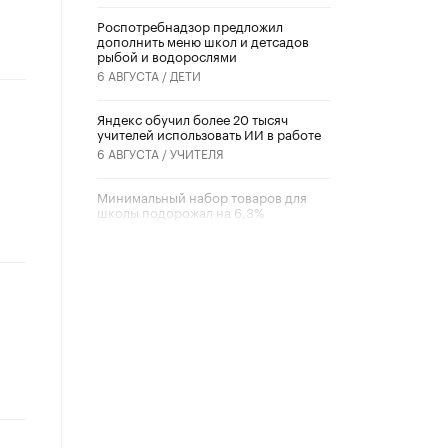
Роспотребнадзор предложил
дополнить меню школ и детсадов
рыбой и водорослями
6 АВГУСТА /
ДЕТИ
​Яндекс обучил более 20 тысяч
учителей использовать ИИ в работе
6 АВГУСТА /
УЧИТЕЛЯ
Минимальный набор товаров для
школы подорожал на 6,3%
5 АВГУСТА /
ШКОЛЬНИКИ
Вышел в свет новый номер научно-
публицистического журнала
«Образовательная политика» № 2
(2026)
3 ИЮЛЯ /
АНОНС
Школьники и студенты Москвы
почтили память героев Великой
Отечественной войны
22 ИЮНЯ /
ГОРОДСКОЕ ОБРАЗОВАНИЕ