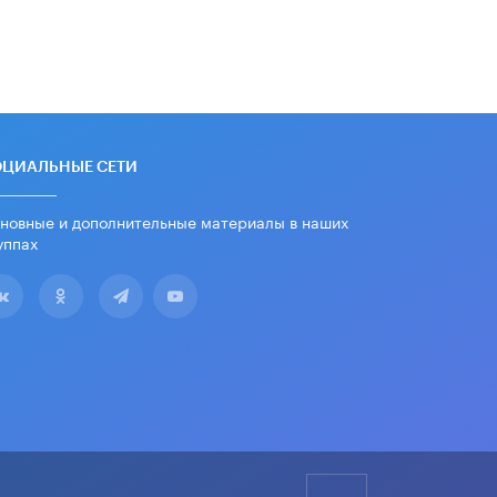
дипломы только из-за не
пройденного антиплагиата
5 ИЮНЯ /
ЧТО ПРОИСХОДИТ?
Минпросвещения просят добавить в
школьные учебники примеры
женщин-инженеров
5 ИЮНЯ /
УЧЕБНИКИ
ОЦИАЛЬНЫЕ СЕТИ
Уличенный в списывании школьник
вернул себе призовое место на
новные и дополнительные материалы в наших
олимпиаде через суд
уппах
5 ИЮНЯ /
ЧТО ПРОИСХОДИТ?
«Евгений Онегин» станет
обязательным для повторения в 10–
11-х классах
4 ИЮНЯ /
КАЧЕСТВО ОБРАЗОВАНИЯ
В Общественной палате предложили
шить школьную форму с учетом
национальных традиций регионов
4 ИЮНЯ /
ШКОЛЬНИКИ