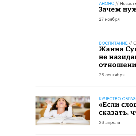
АНОНС
//
Новост
Зачем ну
27 ноября
ВОСПИТАНИЕ
//
С
Жанна Суг
не назида
отношени
26 сентября
КАЧЕСТВО ОБРА
«Если сло
сказать, 
26 апреля