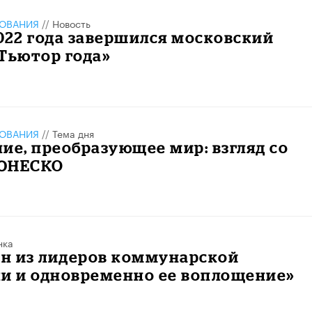
ЗОВАНИЯ
//
Новость
022 года завершился московский
Тьютор года»
ЗОВАНИЯ
//
Тема дня
ие, преобразующее мир: взгляд со
 ЮНЕСКО
нка
ин из лидеров коммунарской
ки и одновременно ее воплощение»