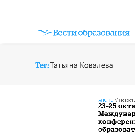
Татьяна Ковалева
Тег:
АНОНС
//
Новост
23–25 окт
Междунар
конферен
образоват