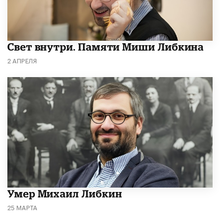
​Свет внутри. Памяти Миши Либкина
2 АПРЕЛЯ
​Умер Михаил Либкин
25 МАРТА