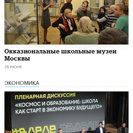
​Окказиональные школьные музеи
Москвы
26 ИЮНЯ
ЭКОНОМИКА